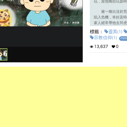
玩，當他獨自玩耍時
被一種出沒於荒野
陷入危機，幸好及時
家人經常帶他去拜虎
標籤：
靈異(1)
虎爺是道教中一種
宗教信仰(1)
more
力，扮演驅邪和守護
多供奉於幼童視線容
13,637
0
孩能如虎爺一般威猛