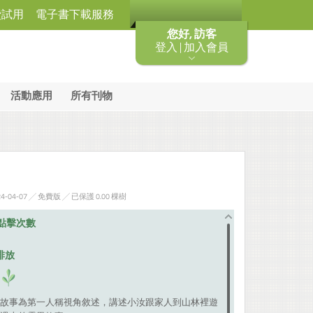
費試用
電子書下載服務
您好, 訪客
登入 | 加入會員
活動應用
所有刊物
-04-07 ╱ 免費版
╱ 已保護 0.00 棵樹
點擊次數
排放
故事為第一人稱視角敘述，講述小汝跟家人到山林裡遊