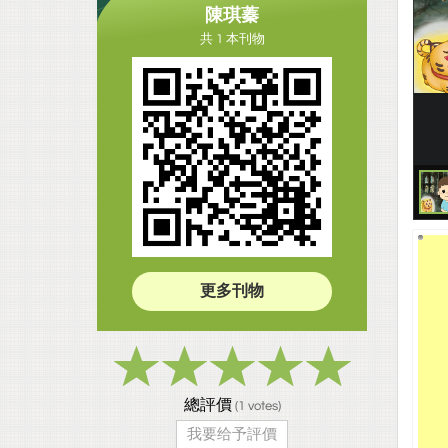
陳琪蓁
共 1 本刊物
更多刊物
總評價
(
1
votes)
我要给予評價