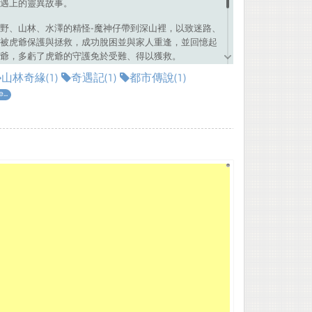
遇上的靈異故事。
、山林、水澤的精怪-魔神仔帶到深山裡，以致迷路、
被虎爺保護與拯救，成功脫困並與家人重逢，並回憶起
爺，多虧了虎爺的守護免於受難、得以獲救。
山林奇緣(1)
奇遇記(1)
都市傳說(1)
以虎為形象的神祇，本身具有驅邪、招財、鎮宅等神
...
信徒財物的角色，多數廟宇都可以見到祂的身影。由於
易接觸到的地上，也被視為「兒童的守護神」，祈求小
健康。