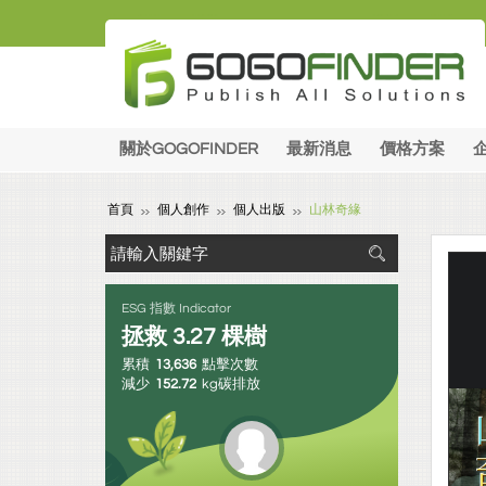
關於GOGOFINDER
最新消息
價格方案
首頁
個人創作
個人出版
山林奇緣
ESG 指數 Indicator
拯救
3.27
棵樹
累積
13,636
點擊次數
減少
152.72
kg碳排放