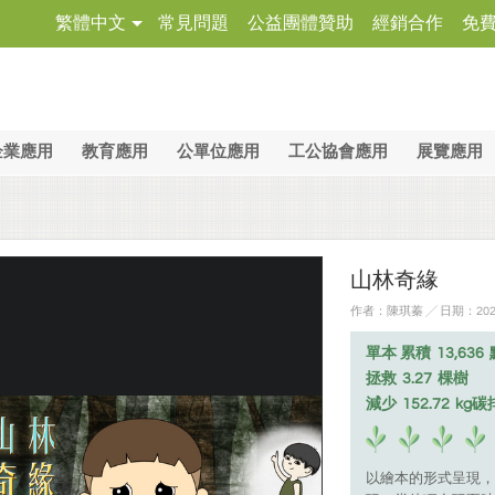
繁體中文
常見問題
公益團體贊助
經銷合作
免
企業應用
教育應用
公單位應用
工公協會應用
展覽應用
山林奇緣
作者：陳琪蓁 ╱ 日期：2024
單本 累積
13,636
拯救
3.27
棵樹
減少
152.72
kg碳
以繪本的形式呈現，