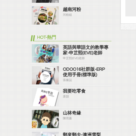
越南河粉
河粉組
HOT-熱門
英語與華語文的教學專
家-申芷熙(EVE)老師
申芷熙(EVE)老師
ODOO16社群版-ERP
使用手冊(標準版)
張秦誌
我要吃零食
唐韻
山林奇緣
陳琪蓁
郵來郵去-澳洲雪梨