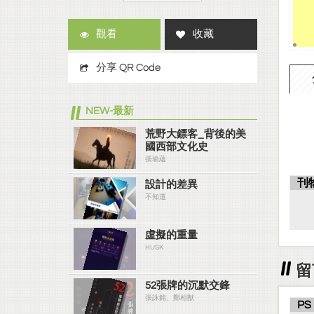
觀看
收藏
分享 QR Code
NEW-最新
荒野大鏢客_背後的美
國西部文化史
張瑜蘊
刊
設計的差異
不知道
虛擬的重量
HUSK
留
52張牌的沉默交鋒
張詠銘、鄭相猷
PS