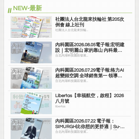
NEW-最新
社團法人台北龍來扶輪社 第205次
例會 線上社刊
社團法人台北龍來扶輪...
內科園區2026.08.05電子報:宏明建
設｜宏明麗山 家的靠山 內科最高
的安全承諾
台北內湖科技園區發展...
內科園區2026.07.29電子報:格力AI
超變頻空調 全球銷售第一 領導品
牌
台北內湖科技園區發展...
Libertas【幸福航空，啟程】2026
八月號
libertas
內科園區2026.07.22 電子報：
SIMURGH比你想的更舒適｜Su-Si
舒仕裝 都會日常輕鬆穿搭 免燙可
台北內湖科技園區發展...
機洗