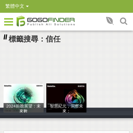
繁體中文
標籤搜尋：信任
2024前瞻展望：未
智慧紀元，洞察未
來數
來：
勤業眾信團隊
Deloitte AI In