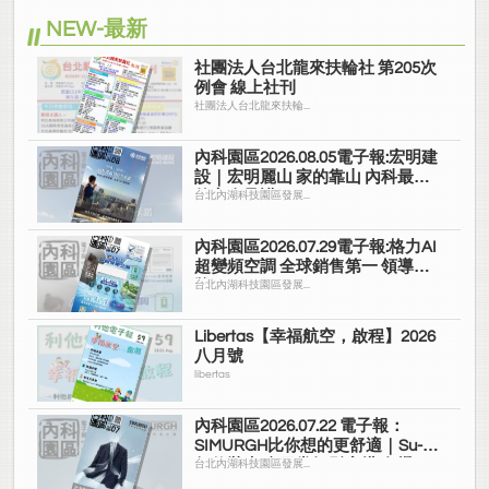
NEW-最新
社團法人台北龍來扶輪社 第205次
例會 線上社刊
社團法人台北龍來扶輪...
內科園區2026.08.05電子報:宏明建
設｜宏明麗山 家的靠山 內科最高
的安全承諾
台北內湖科技園區發展...
內科園區2026.07.29電子報:格力AI
超變頻空調 全球銷售第一 領導品
牌
台北內湖科技園區發展...
Libertas【幸福航空，啟程】2026
八月號
libertas
內科園區2026.07.22 電子報：
SIMURGH比你想的更舒適｜Su-Si
舒仕裝 都會日常輕鬆穿搭 免燙可
台北內湖科技園區發展...
機洗