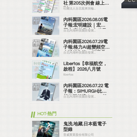
C C
社 第205次例會 線上社
刊
社團法人台北龍來扶輪...
內科園區2026.08.05電
子報:宏明建設｜宏明
麗山 家的靠山 內科最
台北內湖科技園區發展...
高的安全承諾
內科園區2026.07.29電
子報:格力AI超變頻空調
全球銷售第一 領導品
台北內湖科技園區發展...
牌
Libertas【幸福航空，
啟程】2026八月號
libertas
內科園區2026.07.22 電
子報：SIMURGH比你
想的更舒適｜Su-Si 舒
台北內湖科技園區發展...
仕裝 都會日常輕鬆穿
搭 免燙可機洗
HOT-熱門
鬼洗.地藏.日本藍電子
型錄
普威實業股份有限公司