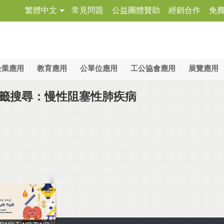
繁體中文
常見問題
公益團體贊助
經銷合作
免
企業應用
教育應用
公單位應用
工公協會應用
展覽應用
籤搜尋：慢性阻塞性肺疾病