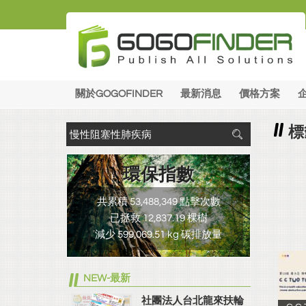
關於GOGOFINDER
最新消息
價格方案
標
環保指數
共累積 53,488,349 點擊次數
已拯救 12,837.19 棵樹
減少 599,069.51 kg 碳排放量
NEW-最新
社團法人台北龍來扶輪