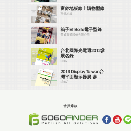
富銘地板線上購物型錄
富銘地板
箱子Et Boite電子型錄
普威實業股份有限公司
台北國際光電週2012參
展名錄
PIDA
2013 Display Taiwan台
灣平面顯示器展-參展
名錄
PIDA
會員條款