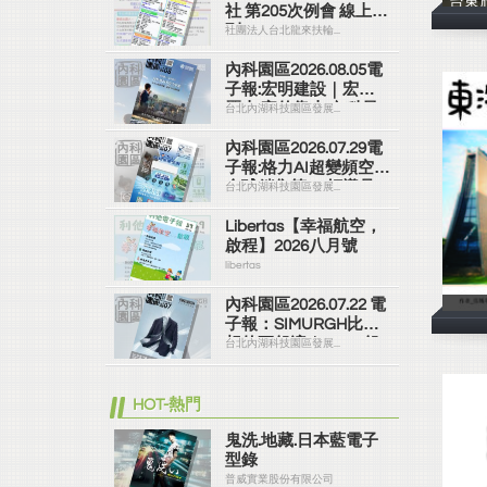
台東
社 第205次例會 線上社
刊
社團法人台北龍來扶輪...
內科園區2026.08.05電
子報:宏明建設｜宏明
麗山 家的靠山 內科最
台北內湖科技園區發展...
高的安全承諾
內科園區2026.07.29電
子報:格力AI超變頻空調
全球銷售第一 領導品
台北內湖科技園區發展...
牌
Libertas【幸福航空，
啟程】2026八月號
libertas
內科園區2026.07.22 電
子報：SIMURGH比你
想的更舒適｜Su-Si 舒
台北內湖科技園區發展...
仕裝 都會日常輕鬆穿
搭 免燙可機洗
HOT-熱門
鬼洗.地藏.日本藍電子
型錄
普威實業股份有限公司