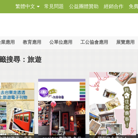
繁體中文
常見問題
公益團體贊助
經銷合作
免
企業應用
教育應用
公單位應用
工公協會應用
展覽應用
籤搜尋：旅遊