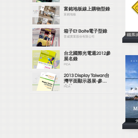
富銘地板線上購物型錄
富銘地板
箱子Et Boite電子型錄
鐵馬
普威實業股份有限公司
台北國際光電週2012參
展名錄
PIDA
2013 Display Taiwan台
灣平面顯示器展-參展
名錄
PIDA