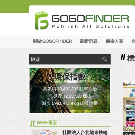
關於GOGOFINDER
最新消息
價格方案
標
環保指數
共累積 53,490,303 點擊次數
已拯救 12,837.66 棵樹
減少 599,091.39 kg 碳排放量
NEW-最新
社團法人台北龍來扶輪