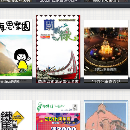
旅遊知識家～來去
gogotrip趣旅遊-九份
我家住永康街！
台東觀光協會
林淑敏
April,Jill
東海思樂園
蘭嶼綠旅遊記事情境書
11號公車嘉義站
陳磬瑩、陳尚瑋
吳志中,洪瑞展
葉欣佩