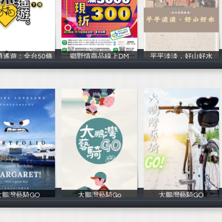
逍遙遊：全台50條
鄉野情商品線上DM
平平淡淡，好山好水
行政院體育委員
鄉野情
廣廣香
大鵬灣藝騎GO
大鵬灣藝騎Go
大鵬灣藝騎GO
番茄
嬿合
YoYo.CC