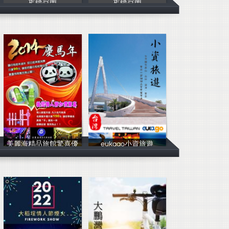
走跳台南
走跳台南
Team
Team
美麗海精品旅館驚喜優
eukago小資旅遊
蔡維郡
eukago