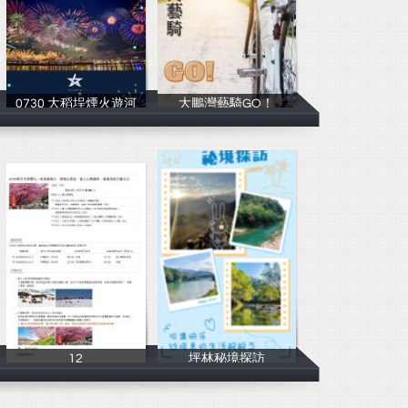
0730 大稻埕煙火遊河
大鵬灣藝騎GO！
ALTOPIA
安安
12
坪林秘境探訪
WEGO
林芮潁