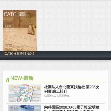
CATCH看設計NO.9
影音誌
NEW-最新
社團法人台北龍來扶輪社 第205次
例會 線上社刊
社團法人台北龍來扶輪...
內科園區2026.08.05電子報:宏明建