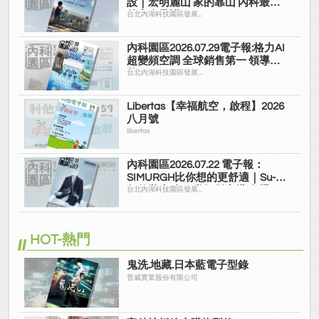
設｜宏明麗山 家的靠山 內科最高
的安全承諾
台北內湖科技園區發展...
內科園區2026.07.29電子報:格力AI
超變頻空調 全球銷售第一 領導品
牌
台北內湖科技園區發展...
Libertas【幸福航空，啟程】2026
八月號
libertas
內科園區2026.07.22 電子報：
SIMURGH比你想的更舒適｜Su-Si
舒仕裝 都會日常輕鬆穿搭 免燙可
台北內湖科技園區發展...
機洗
HOT-熱門
鬼洗.地藏.日本藍電子型錄
普威實業股份有限公司