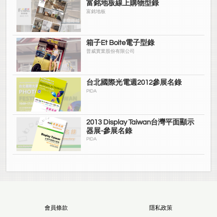
富銘地板線上購物型錄
富銘地板
箱子Et Boite電子型錄
普威實業股份有限公司
台北國際光電週2012參展名錄
PIDA
2013 Display Taiwan台灣平面顯示
器展-參展名錄
PIDA
會員條款
隱私政策