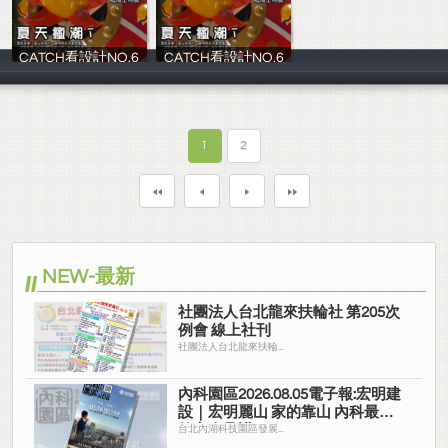
CATCH看設計NO.6
CATCH看設計NO.6
影音誌
影音誌
1
2
NEW-最新
社團法人台北龍來扶輪社 第205次
例會 線上社刊
社團法人台北龍來扶輪...
內科園區2026.08.05電子報:宏明建
設｜宏明麗山 家的靠山 內科最高
的安全承諾
台北內湖科技園區發展...