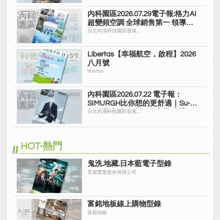
內科園區2026.07.29電子報:格力AI
超變頻空調 全球銷售第一 領導品
牌
台北內湖科技園區發展...
Libertas【幸福航空，啟程】2026
八月號
libertas
內科園區2026.07.22 電子報：
SIMURGH比你想的更舒適｜Su-Si
舒仕裝 都會日常輕鬆穿搭 免燙可
台北內湖科技園區發展...
機洗
HOT-熱門
鬼洗.地藏.日本藍電子型錄
普威實業股份有限公司
富銘地板線上購物型錄
富銘地板