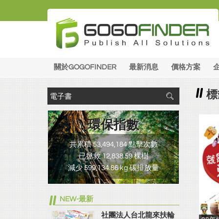
關於GOGOFINDER
最新消息
價格方案
標
環保指數
共累積 53,494,184 點擊次數
已拯救 12,838.59 棵樹
減少 599,134.86 kg 碳排放量
NEW-最新
社團法人台北龍來扶輪