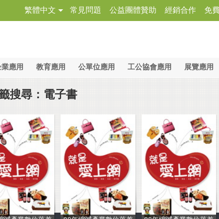
繁體中文
常見問題
公益團體贊助
經銷合作
免
企業應用
教育應用
公單位應用
工公協會應用
展覽應用
籤搜尋：電子書