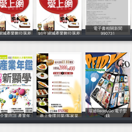
電子書相關新聞
年縮減產業數位落差
98年縮減產業數位落差
990731
中華民國資訊軟
中華民國資訊軟
電子閱讀產業推
瑞迪ReadyGo 電子型
11企業培訓-產業年
巷上食璞川菜/客家菜
錄
智谷集團
巷上食璞
瑞迪整合行銷