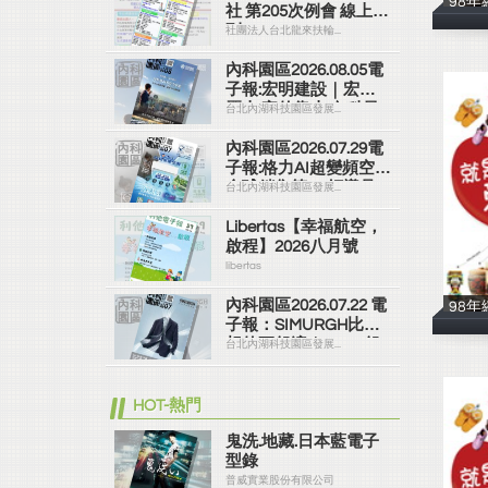
98
社 第205次例會 線上社
刊
社團法人台北龍來扶輪...
內科園區2026.08.05電
子報:宏明建設｜宏明
麗山 家的靠山 內科最
台北內湖科技園區發展...
高的安全承諾
內科園區2026.07.29電
子報:格力AI超變頻空調
全球銷售第一 領導品
台北內湖科技園區發展...
牌
Libertas【幸福航空，
啟程】2026八月號
libertas
內科園區2026.07.22 電
98
子報：SIMURGH比你
想的更舒適｜Su-Si 舒
台北內湖科技園區發展...
仕裝 都會日常輕鬆穿
搭 免燙可機洗
HOT-熱門
鬼洗.地藏.日本藍電子
型錄
普威實業股份有限公司