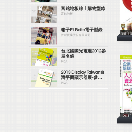
富銘地板線上購物型錄
富銘地板
箱子Et Boite電子型錄
98
普威實業股份有限公司
台北國際光電週2012參
展名錄
PIDA
2013 Display Taiwan台
灣平面顯示器展-參展
名錄
PIDA
20