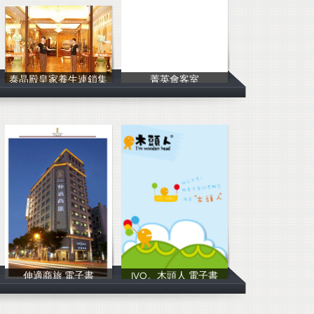
泰晶殿皇家養生連鎖集
菁英會客室
泰晶殿皇家養生
台大推廣部
伸適商旅 電子書
IVO。木頭人 電子書
伸適商旅
御風行創意國際