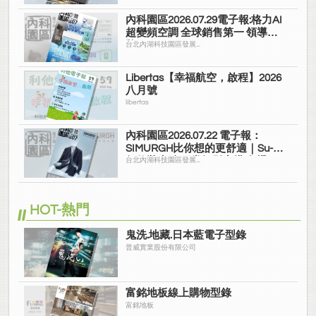
內科園區2026.07.29電子報:格力AI
超變頻空調 全球銷售第一 領導品
牌
台北內湖科技園區發展...
Libertas【幸福航空，啟程】2026
八月號
libertas
內科園區2026.07.22 電子報：
SIMURGH比你想的更舒適｜Su-Si
舒仕裝 都會日常輕鬆穿搭 免燙可
台北內湖科技園區發展...
機洗
HOT-熱門
鬼洗.地藏.日本藍電子型錄
普威實業股份有限公司
富銘地板線上購物型錄
富銘地板