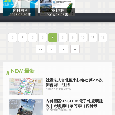
內科園區
內科園區
2016.03.30電
2016.04.06電
台北內湖科技園
台北內湖科技園
3
4
5
6
7
8
9
10
11
12
NEW-最新
社團法人台北龍來扶輪社 第205次
例會 線上社刊
社團法人台北龍來扶輪...
內科園區2026.08.05電子報:宏明建
設｜宏明麗山 家的靠山 內科最高
的安全承諾
台北內湖科技園區發展...