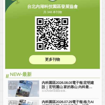
台北內湖科技園區發展協會
共 348 本刊物
更多刊物
NEW-最新
內科園區2026.08.05電子報:宏明建
設｜宏明麗山 家的靠山 內科最高
的安全承諾
台北內湖科技園區發展...
內科園區2026.07.29電子報:格力AI