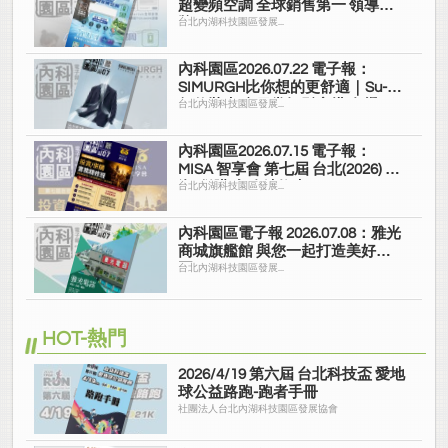
超變頻空調 全球銷售第一 領導品
牌
台北內湖科技園區發展...
內科園區2026.07.22 電子報：
SIMURGH比你想的更舒適｜Su-Si
舒仕裝 都會日常輕鬆穿搭 免燙可
台北內湖科技園區發展...
機洗
內科園區2026.07.15 電子報：
MISA 智享會 第七屆 台北(2026) 投
資/併購 實務精修班
台北內湖科技園區發展...
內科園區電子報 2026.07.08：雅光
商城旗艦館 與您一起打造美好家
園
台北內湖科技園區發展...
HOT-熱門
2026/4/19 第六屆 台北科技盃 愛地
球公益路跑-跑者手冊
社團法人台北內湖科技園區發展協會