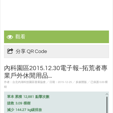
觀看
分享 QR Code
內科園區2015.12.30電子報~拓荒者專
業戶外休閒用品...
作者：台北內湖科技園區發展協會 ╱ 日期：2015-12-25 ╱ 多媒體版
╱ 已保護 0.00 棵
樹
單本 累積
12,881
點擊次數
拯救
3.09
棵樹
減少
144.27
kg碳排放