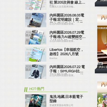
內科園
社 第205次例會 線上社
刊
社團法人台北龍來扶輪...
內科園區2026.08.05電
子報:宏明建設｜宏明
麗山 家的靠山 內科最
台北內湖科技園區發展...
高的安全承諾
內科園區2026.07.29電
子報:格力AI超變頻空調
全球銷售第一 領導品
台北內湖科技園區發展...
牌
Libertas【幸福航空，
啟程】2026八月號
libertas
內科園區2026.07.22 電
內科園
子報：SIMURGH比你
想的更舒適｜Su-Si 舒
台北內湖科技園區發展...
仕裝 都會日常輕鬆穿
搭 免燙可機洗
HOT-熱門
鬼洗.地藏.日本藍電子
型錄
普威實業股份有限公司