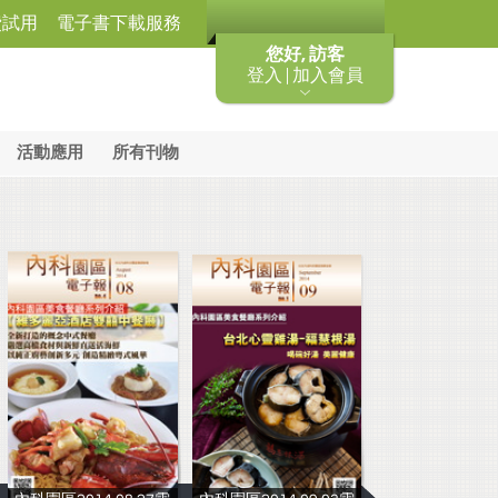
費試用
電子書下載服務
您好, 訪客
登入 | 加入會員
活動應用
所有刊物