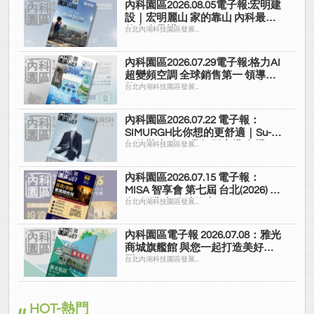
內科園區2026.08.05電子報:宏明建
設｜宏明麗山 家的靠山 內科最高
的安全承諾
台北內湖科技園區發展...
內科園區2026.07.29電子報:格力AI
超變頻空調 全球銷售第一 領導品
牌
台北內湖科技園區發展...
內科園區2026.07.22 電子報：
SIMURGH比你想的更舒適｜Su-Si
舒仕裝 都會日常輕鬆穿搭 免燙可
台北內湖科技園區發展...
機洗
內科園區2026.07.15 電子報：
MISA 智享會 第七屆 台北(2026) 投
資/併購 實務精修班
台北內湖科技園區發展...
內科園區電子報 2026.07.08：雅光
商城旗艦館 與您一起打造美好家
園
台北內湖科技園區發展...
HOT-熱門