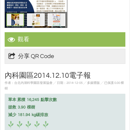
觀看
分享 QR Code
內科園區2014.12.10電子報
作者：台北內湖科學園區發展協會 ╱ 日期：2014-12-05 ╱ 多媒體版
╱ 已保護 0.00 棵
樹
單本 累積
16,245
點擊次數
拯救
3.90
棵樹
減少
181.94
kg碳排放