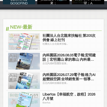
GOGOFIND
來：
望：A
GOGOFINDER
Deloitte AI In
勤業眾信聯合會
NEW-最新
社團法人台北龍來扶輪社 第205次
例會 線上社刊
社團法人台北龍來扶輪...
內科園區2026.08.05電子報:宏明建
設｜宏明麗山 家的靠山 內科最高
的安全承諾
台北內湖科技園區發展...
內科園區2026.07.29電子報:格力AI
超變頻空調 全球銷售第一 領導品
牌
台北內湖科技園區發展...
Libertas【幸福航空，啟程】2026
八月號
libertas