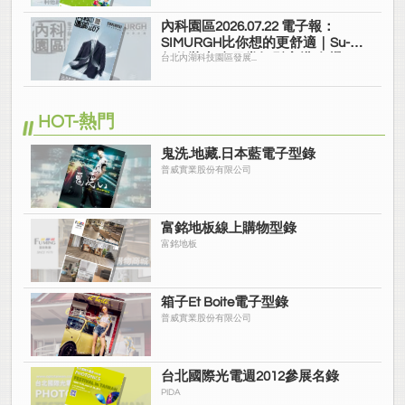
內科園區2026.07.22 電子報：
SIMURGH比你想的更舒適｜Su-Si
舒仕裝 都會日常輕鬆穿搭 免燙可
台北內湖科技園區發展...
機洗
HOT-熱門
鬼洗.地藏.日本藍電子型錄
普威實業股份有限公司
富銘地板線上購物型錄
富銘地板
箱子Et Boite電子型錄
普威實業股份有限公司
台北國際光電週2012參展名錄
PIDA