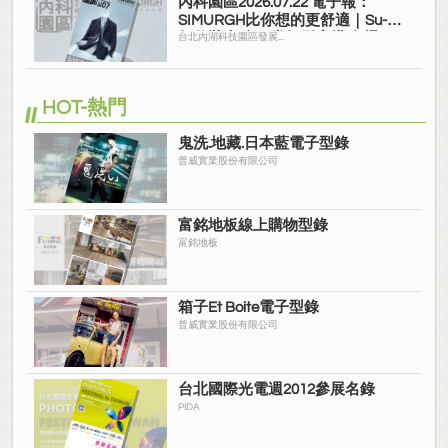
內科園區2026.07.22 電子報：
SIMURGH比你想的更舒適｜Su-Si
舒仕裝 都會日常輕鬆穿搭 免燙可
台北內湖科技園區發展...
機洗
HOT-熱門
鬼洗.地藏.日本藍電子型錄
普威實業股份有限公司
富銘地板線上購物型錄
富銘地板
箱子Et Boite電子型錄
普威實業股份有限公司
台北國際光電週2012參展名錄
PIDA