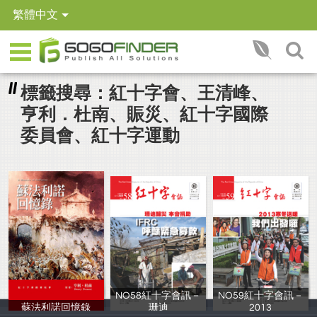
繁體中文
標籤搜尋：紅十字會、王清峰、
亨利．杜南、賑災、紅十字國際
委員會、紅十字運動
NO58紅十字會訊－
NO59紅十字會訊－
蘇法利諾回憶錄
珊迪
2013