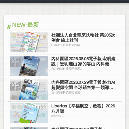
中華民國紅十字
紅十字會總會
紅十字會總會
NEW-最新
社團法人台北龍來扶輪社 第205次
例會 線上社刊
社團法人台北龍來扶輪...
內科園區2026.08.05電子報:宏明建
設｜宏明麗山 家的靠山 內科最高
的安全承諾
台北內湖科技園區發展...
內科園區2026.07.29電子報:格力AI
超變頻空調 全球銷售第一 領導品
牌
台北內湖科技園區發展...
Libertas【幸福航空，啟程】2026
八月號
libertas