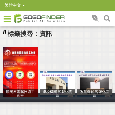
繁體中文
標籤搜尋：資訊
摩羯座電腦技術工
學校機關 客製化雲
政黨機關 客製化雲
作室
端
端
Banks
翰樺電信
翰樺電信