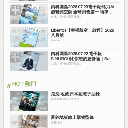
內科園區2026.07.29電子報:格力AI
超變頻空調 全球銷售第一 領導品
牌
台北內湖科技園區發展...
Libertas【幸福航空，啟程】2026
八月號
libertas
內科園區2026.07.22 電子報：
SIMURGH比你想的更舒適｜Su-Si
舒仕裝 都會日常輕鬆穿搭 免燙可
台北內湖科技園區發展...
機洗
HOT-熱門
鬼洗.地藏.日本藍電子型錄
普威實業股份有限公司
富銘地板線上購物型錄
富銘地板