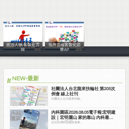
政治人物 客製化雲
翰樺雲端客製化節
端
費AP
翰樺電信
翰樺電信
NEW-最新
社團法人台北龍來扶輪社 第205次
例會 線上社刊
社團法人台北龍來扶輪...
內科園區2026.08.05電子報:宏明建
設｜宏明麗山 家的靠山 內科最高
的安全承諾
台北內湖科技園區發展...