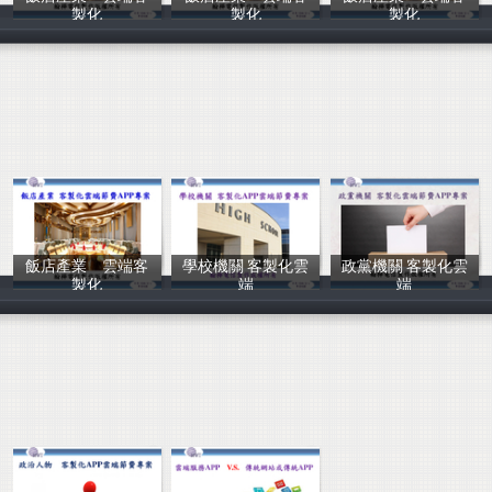
製化
製化
製化
翰樺電信
翰樺電信
翰樺電信
飯店產業 雲端客
學校機關 客製化雲
政黨機關 客製化雲
製化
端
端
翰樺電信
翰樺電信
翰樺電信