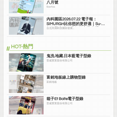
八月號
libertas
內科園區2026.07.22 電子報：
SIMURGH比你想的更舒適｜Su-Si
舒仕裝 都會日常輕鬆穿搭 免燙可
台北內湖科技園區發展...
機洗
HOT-熱門
鬼洗.地藏.日本藍電子型錄
普威實業股份有限公司
富銘地板線上購物型錄
富銘地板
箱子Et Boite電子型錄
普威實業股份有限公司