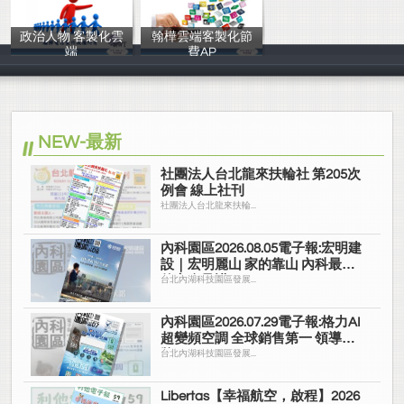
政治人物 客製化雲
翰樺雲端客製化節
端
費AP
翰樺電信
翰樺電信
NEW-最新
社團法人台北龍來扶輪社 第205次
例會 線上社刊
社團法人台北龍來扶輪...
內科園區2026.08.05電子報:宏明建
設｜宏明麗山 家的靠山 內科最高
的安全承諾
台北內湖科技園區發展...
內科園區2026.07.29電子報:格力AI
超變頻空調 全球銷售第一 領導品
牌
台北內湖科技園區發展...
Libertas【幸福航空，啟程】2026