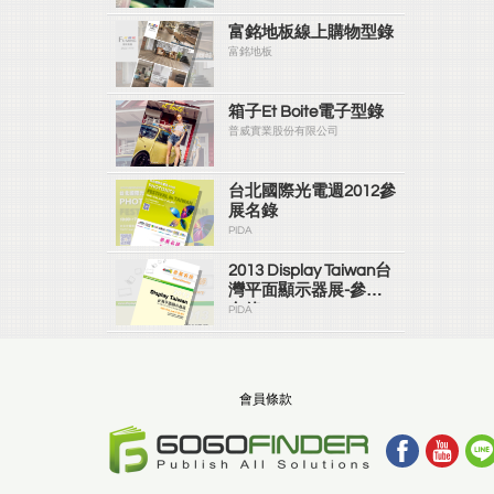
富銘地板線上購物型錄
富銘地板
箱子Et Boite電子型錄
普威實業股份有限公司
台北國際光電週2012參
展名錄
PIDA
2013 Display Taiwan台
灣平面顯示器展-參展
名錄
PIDA
會員條款