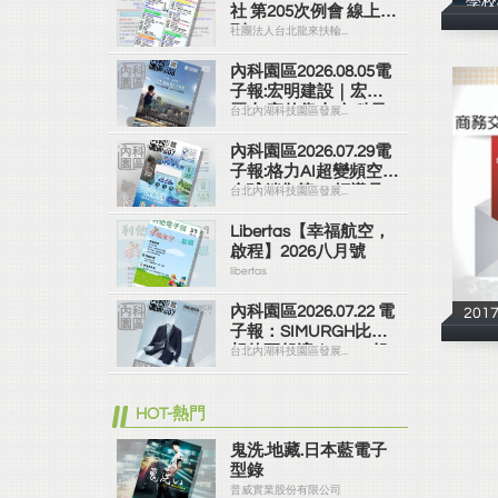
學校
社 第205次例會 線上社
刊
社團法人台北龍來扶輪...
內科園區2026.08.05電
子報:宏明建設｜宏明
麗山 家的靠山 內科最
台北內湖科技園區發展...
高的安全承諾
內科園區2026.07.29電
子報:格力AI超變頻空調
全球銷售第一 領導品
台北內湖科技園區發展...
牌
Libertas【幸福航空，
啟程】2026八月號
libertas
內科園區2026.07.22 電
20
子報：SIMURGH比你
想的更舒適｜Su-Si 舒
台北內湖科技園區發展...
仕裝 都會日常輕鬆穿
搭 免燙可機洗
HOT-熱門
鬼洗.地藏.日本藍電子
型錄
普威實業股份有限公司