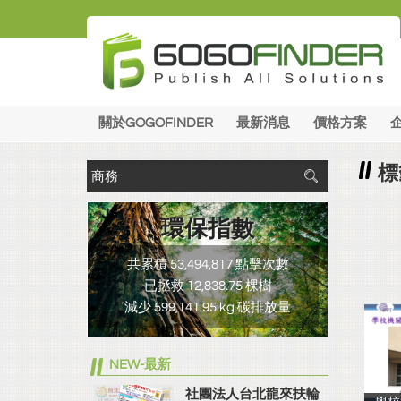
關於GOGOFINDER
最新消息
價格方案
標
環保指數
共累積 53,494,817 點擊次數
已拯救 12,838.75 棵樹
減少 599,141.95 kg 碳排放量
NEW-最新
社團法人台北龍來扶輪