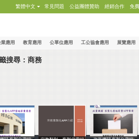
繁體中文
常見問題
公益團體贊助
經銷合作
免
企業應用
教育應用
公單位應用
工公協會應用
展覽應用
籤搜尋：商務