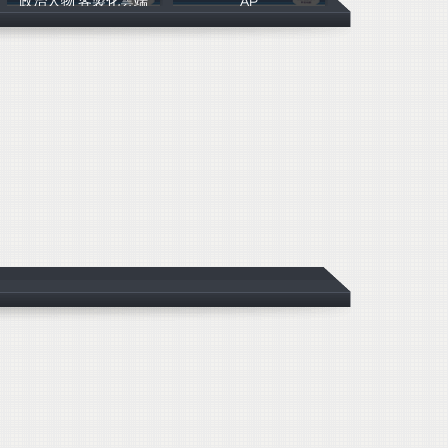
政治人物 客製化雲端
AP
翰樺電信
翰樺電信