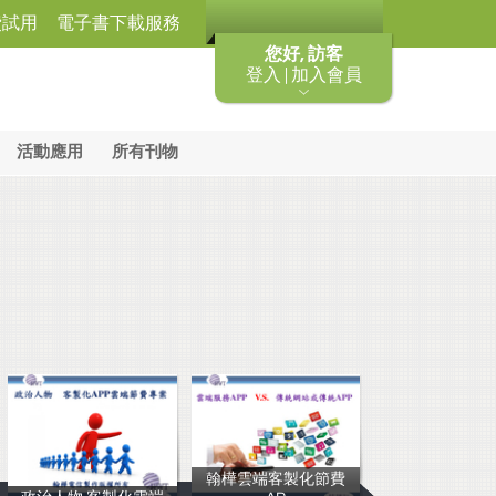
費試用
電子書下載服務
您好, 訪客
登入 | 加入會員
活動應用
所有刊物
翰樺雲端客製化節費