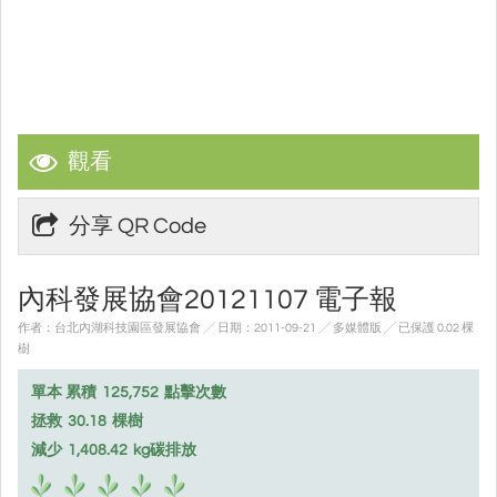
觀看
分享 QR Code
內科發展協會20121107 電子報
作者：台北內湖科技園區發展協會 ╱ 日期：2011-09-21 ╱ 多媒體版
╱ 已保護 0.02 棵
樹
單本 累積
125,752
點擊次數
拯救
30.18
棵樹
減少
1,408.42
kg碳排放