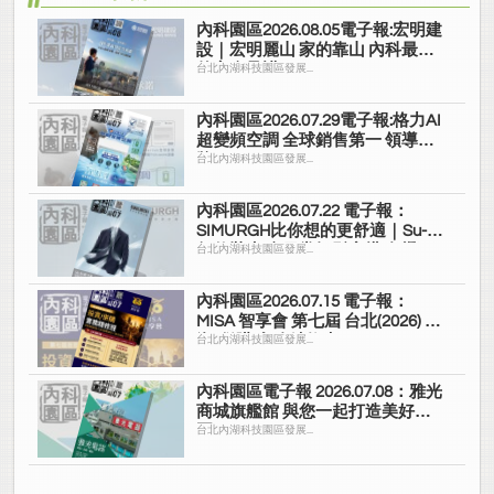
內科園區2026.08.05電子報:宏明建
設｜宏明麗山 家的靠山 內科最高
的安全承諾
台北內湖科技園區發展...
內科園區2026.07.29電子報:格力AI
超變頻空調 全球銷售第一 領導品
牌
台北內湖科技園區發展...
內科園區2026.07.22 電子報：
SIMURGH比你想的更舒適｜Su-Si
舒仕裝 都會日常輕鬆穿搭 免燙可
台北內湖科技園區發展...
機洗
內科園區2026.07.15 電子報：
MISA 智享會 第七屆 台北(2026) 投
資/併購 實務精修班
台北內湖科技園區發展...
內科園區電子報 2026.07.08：雅光
商城旗艦館 與您一起打造美好家
園
台北內湖科技園區發展...