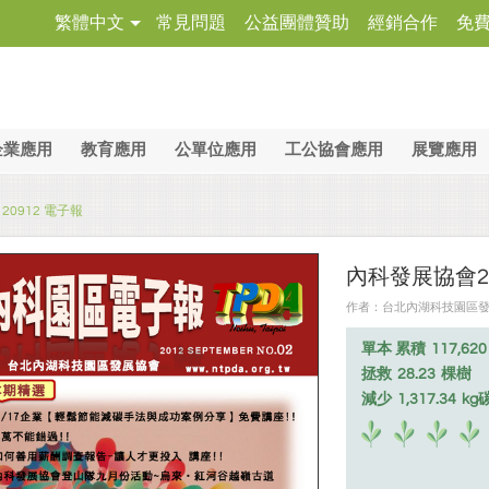
繁體中文
常見問題
公益團體贊助
經銷合作
免
企業應用
教育應用
公單位應用
工公協會應用
展覽應用
20912 電子報
內科發展協會20
作者：台北內湖科技園區發展協會
單本 累積
117,620
拯救
28.23
棵樹
減少
1,317.34
kg