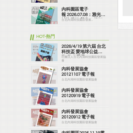
併購 實務精修班
內科園區電子
報 2026.07.08：雅光商
城旗艦館 與您一起打
台北內湖科技園區發展...
造美好家園
HOT-熱門
2026/4/19 第六屆 台北
科技盃 愛地球公益路
跑-跑者手冊
社團法人台北內湖科技園區發展協
會
內科發展協會
20121107 電子報
台北內湖科技園區發展協會
內科發展協會
20120919 電子報
台北內湖科技園區發展協會
內科發展協會
20120912 電子報
台北內湖科技園區發展協會