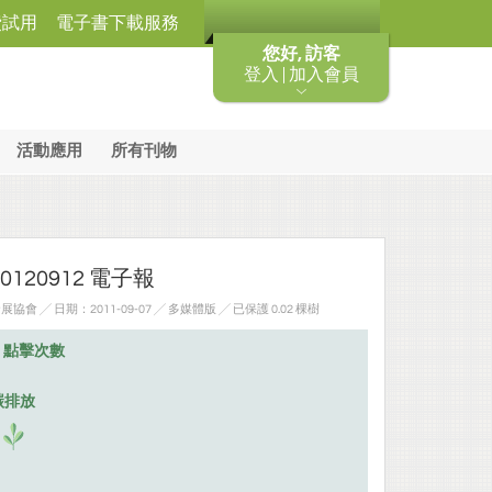
費試用
電子書下載服務
您好, 訪客
登入 | 加入會員
活動應用
所有刊物
120912 電子報
 ╱ 日期：2011-09-07 ╱ 多媒體版
╱ 已保護 0.02 棵樹
點擊次數
碳排放