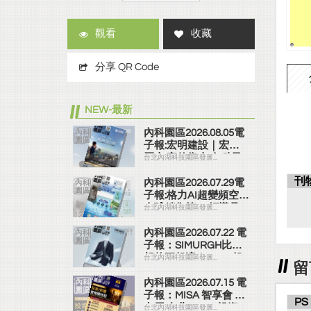
觀看
收藏
分享 QR Code
NEW-最新
內科園區2026.08.05電
子報:宏明建設｜宏明
麗山 家的靠山 內科最
台北內湖科技園區發展...
高的安全承諾
刊
內科園區2026.07.29電
子報:格力AI超變頻空調
全球銷售第一 領導品
台北內湖科技園區發展...
牌
內科園區2026.07.22 電
子報：SIMURGH比你
想的更舒適｜Su-Si 舒
台北內湖科技園區發展...
留
仕裝 都會日常輕鬆穿
搭 免燙可機洗
內科園區2026.07.15 電
子報：MISA 智享會 第
PS
七屆 台北(2026) 投資/
台北內湖科技園區發展...