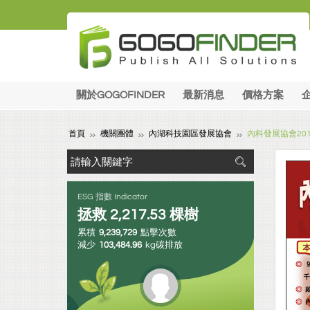
關於GOGOFINDER
最新消息
價格方案
首頁
機關團體
內湖科技園區發展協會
內科發展協會201
ESG 指數 Indicator
拯救
2,217.53
棵樹
累積
9,239,729
點擊次數
減少
103,484.96
kg碳排放