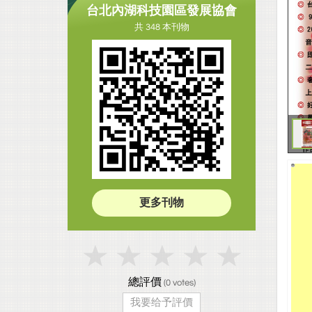
台北內湖科技園區發展協會
共 348 本刊物
更多刊物
總評價
(
0
votes)
我要给予評價