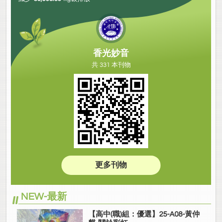
香光妙音
共 331 本刊物
更多刊物
NEW-最新
【高中(職)組：優選】25-A08-黃仲