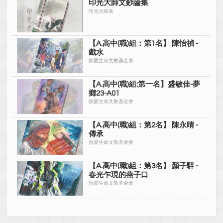
印光大師文鈔論集
印光大師著
【A.高中(職)組：第1名】 陳怡禎 -
戲水
熱愛生命文教基金會
【A.高中(職)組:第一名】盛敏佳-夢
鄉23-A01
熱愛生命文教基金會
【A.高中(職)組：第2名】 陳永晴 -
傳承
熱愛生命文教基金會
【A.高中(職)組：第3名】 顏子騂 -
春光乍現的燕子口
熱愛生命文教基金會