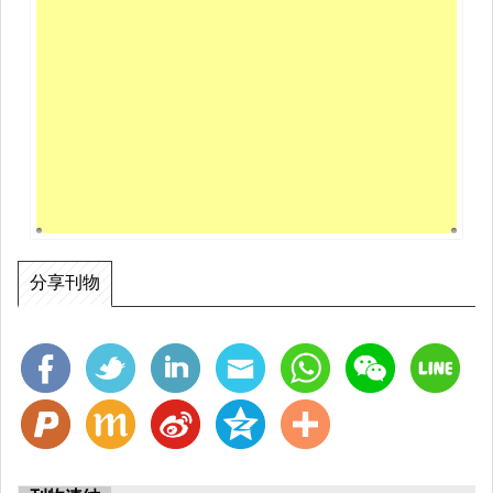
權力以脅人服從，必賴聖君賢相護持，方能流通天下耳。倘其法果
如韓歐所言，悖叛聖道，為害中國。豈但古今聖君賢相，不能相容
于世。而天地鬼神，將亦誅滅無遺也久矣。又何待韓歐等託空言而
闢之也耶。中庸謂君子之道，夫婦之愚，可以與知與能。及其至
也，雖聖人亦有所不知不能焉。韓歐雖賢，其去聖人遠甚。況聖人
所不知不能者乎。佛法殆非凡情世智所能測度之法也。遂頓革先
心，出家為僧。自量己力，非仗如來宏誓願力，決難即生定出生
死。從茲唯佛是念。唯淨土是求。縱多年以來，濫廁講席，歷參禪
匠，不過欲發明淨土第一義諦，以作上品往生資糧而已。所恨色力
衰弱，行難勇猛。而信願堅固，非但世間禪講諸師，不能稍移其
操。即諸佛現身，令修餘法，亦不肯捨此取彼，違背初心。奈宿業
分享刊物
所障，終未能得一心不亂，以親證夫念佛三昧。慚愧何如。一日有
一上座，久參禪宗，兼通教理，眼空四海，誓證一乘。效善財以遍
參知識，至螺山以叩關余舍。時余適以彌陀要解，文深理奧，不便
童蒙。欲搜輯台教，逐條著鈔，俾初學之士，易于進步。非敢效古
德之宏闡道妙，聊以作後進之入勝因緣。喜彼之來，即贈要解一
本，且告以著鈔之意。上座因謂余曰。要解一書，吾昔曾一視之。
見其詞曰，華嚴奧藏，法華秘髓，一切諸佛之心要，菩薩萬行之司
南，皆不出於此矣。若此者不勝枚舉。直是抑遏宗教，過讚淨土。