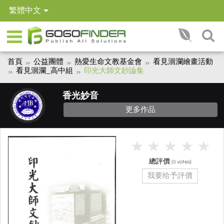
繁體中文
首頁
公益團體
熱愛生命文教基金會
看見洄瀾繪畫活動
看見洄瀾_高中組
印光大師文鈔論集
香光妙音
更多作品
總評價
(
votes)
0
我要给予評價