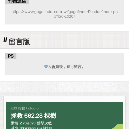
刊物連結
謗正法輪，疑誤眾生。不億蕅益大師，以千古希有之學識，不即直
指人心，宏揚止觀。反著斯解，以為愚夫愚婦之護身符。俾舉世緇
https://www.gogofinder.com.tw/gogofinderReader/index.ph
素，守一法以棄萬行，取蹄涔以捨巨海。同入迷途，永背覺路。斷
p?bid=10264
滅佛種，罪過彌天矣。欲報佛恩者，當即燬滅令盡，又何堪著鈔，
以助其流通耶。憤心厲氣，若對讎仇。余俟其氣平，徐謂之曰，汝
以蕅益此解，為罪過藪者。但知其末流，而不知其本源。是逐塊之
留言版
癡犬，非擇乳之鵝王也。須知其過，實不在于蕅益此解。在于釋
迦，彌陀，及十方諸佛。與淨土三經，及華嚴，法華，諸大乘經。
PS
文殊，普賢，馬鳴，龍樹，智者，善導，清涼，永明等，諸大菩薩
祖師也。汝若能為大法王，正治其罪，庶汝之所言，舉世奉行矣。
登入
會員後，即可留言。
否則即是山野愚民，妄稱皇帝，自制法律，背叛王章，不旋踵而滅
門誅族矣。汝作是說，謗佛謗法謗僧。當即生陷阿鼻地獄，永劫受
苦，了無出期。恃宿世之微福，造窮劫之苦報。三世諸佛，名為可
憐憫者，即汝是也。
ESG 指數 Indicator
拯救
662.28
棵樹
累積
2,759,523
點擊次數
減少
30,906.66
kg碳排放