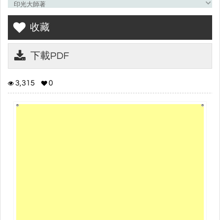
印光大師著
收藏
淨土決疑論
淨土法門普被三根論
宗教不宜混濫論
下載PDF
佛教以孝為本論
如來隨機利生淺近論
3,315
0
持經利益隨心論
竭誠方獲實益論
挽回劫運護國救民正本清源論
一函遍復
臨終三大要
淨土決疑論
藥無貴賤，愈病者良。法無優劣，契機則妙。在昔之時，人根殊
勝，知識如林，隨修一法，則皆可證道。即今之世，人根陋劣。知
識希少，若捨淨土，則莫由解脫。余自愧多生多劫，少種善根。福
薄慧淺，障重業深。年當志學，不逢善友。未聞聖賢傳薪之道，爭
服韓歐闢佛之毒。學問未成，業力先現。從茲病困數年，不能事
事。諦思天地鬼神，如此昭著。古今聖賢，如此眾多。況佛法自無