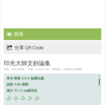
觀看
分享 QR Code
印光大師文鈔論集
作者：印光大師著 ╱ 日期：2024-01-26 ╱ 商務版
╱ 已保護 0.00 棵樹
單本 累積
3,314
點擊次數
拯救
0.80
棵樹
減少
37.12
kg碳排放