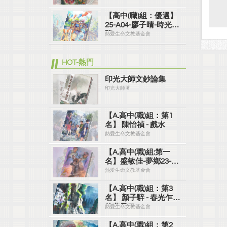
【高中(職)組：優選】
25-A04-廖子晴-時光之
院
熱愛生命文教基金會
HOT-熱門
印光大師文鈔論集
印光大師著
【A.高中(職)組：第1
名】 陳怡禎 - 戲水
熱愛生命文教基金會
【A.高中(職)組:第一
名】盛敏佳-夢鄉23-
A01
熱愛生命文教基金會
【A.高中(職)組：第3
名】 顏子騂 - 春光乍現
的燕子口
熱愛生命文教基金會
【A.高中(職)組：第2