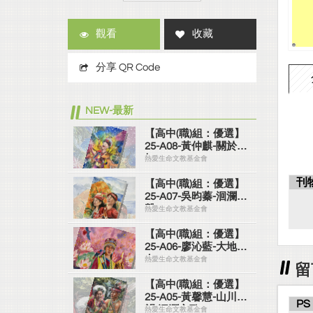
觀看
收藏
分享 QR Code
NEW-最新
【高中(職)組：優選】
25-A08-黃仲麒-關於彩
虹
熱愛生命文教基金會
刊
【高中(職)組：優選】
25-A07-吳昀蓁-洄瀾之
聲
熱愛生命文教基金會
【高中(職)組：優選】
25-A06-廖沁藍-大地之
女
熱愛生命文教基金會
留
【高中(職)組：優選】
25-A05-黃馨慧-山川承
PS
韻‧洄瀾之歌
熱愛生命文教基金會