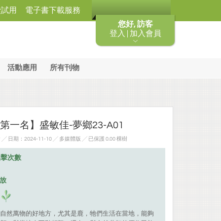
費試用
電子書下載服務
您好, 訪客
登入 | 加入會員
活動應用
所有刊物
組:第一名】盛敏佳-夢鄉23-A01
日期：2024-11-10 ╱ 多媒體版
╱ 已保護 0.00 棵樹
點擊次數
排放
自然萬物的好地方，尤其是鹿，牠們生活在當地，能夠