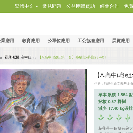
繁體中文
常見問題
公益團體贊助
經銷合作
免
企業應用
教育應用
公單位應用
工公協會應用
展覽應用
看見洄瀾_高中組
【A.高中(職)組:第一名】盛敏佳-夢鄉23-A01
【A.高中(職)
作者：熱愛生命文教基金會 ╱ 
單本 累積
1,554
拯救
0.37
棵樹
減少
17.40
kg碳
花蓮是一個擁有著大