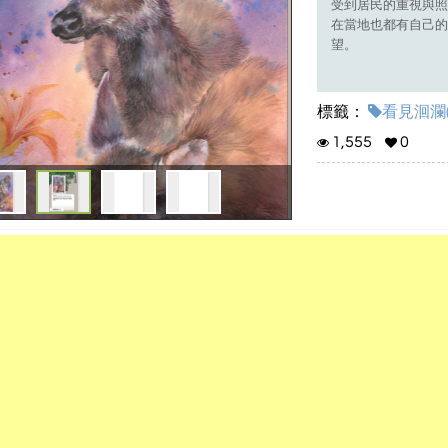
受到居民的重視與照
在當地也都有自己的
望。
標籤：
看見洄瀾(1
1,555
0