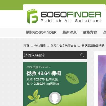
關於GOGOFINDER
最新消息
價格方案
首頁
公益團體
熱愛生命文教基金會
看見洄瀾繪畫活動
ESG 指數 Indicator
拯救
48.64
棵樹
累積
202,676
點擊次數
減少
2,269.97
kg碳排放