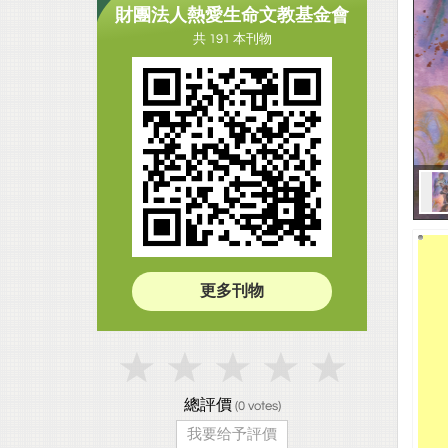
財團法人熱愛生命文教基金會
共 191 本刊物
更多刊物
總評價
(
0
votes)
我要给予評價