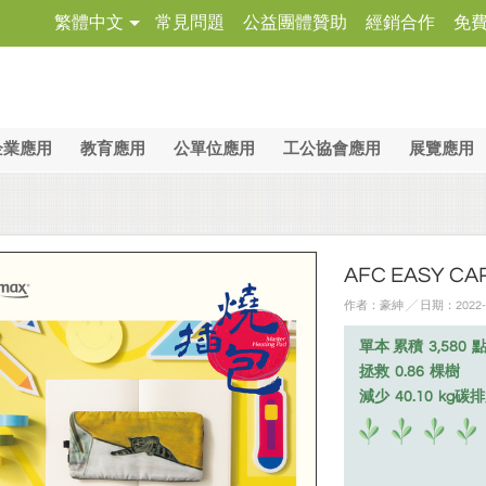
繁體中文
常見問題
公益團體贊助
經銷合作
免
企業應用
教育應用
公單位應用
工公協會應用
展覽應用
AFC EASY C
作者：豪紳 ╱ 日期：2022-
單本 累積
3,580
拯救
0.86
棵樹
減少
40.10
kg碳