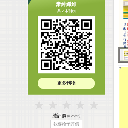
豪紳纖維
共 2 本刊物
更多刊物
總評價
(
0
votes)
我要给予評價