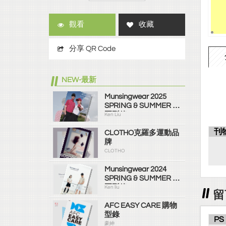
觀看
收藏
分享 QR Code
NEW-最新
Munsingwear 2025
SPRING & SUMMER 春
夏型錄
Ken Liu
刊
CLOTHO克羅多運動品
牌
CLOTHO
Munsingwear 2024
SPRING & SUMMER 春
夏型錄
Ken liu
留
AFC EASY CARE 購物
型錄
PS
豪紳