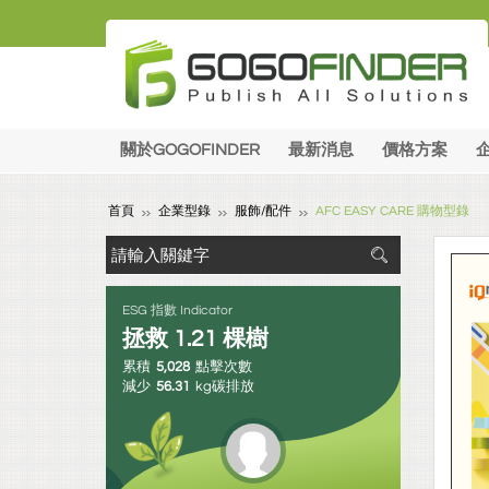
關於GOGOFINDER
最新消息
價格方案
首頁
企業型錄
服飾/配件
AFC EASY CARE 購物型錄
ESG 指數 Indicator
拯救
1.21
棵樹
累積
5,028
點擊次數
減少
56.31
kg碳排放