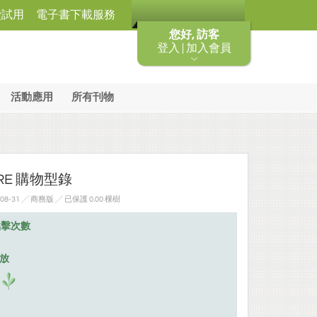
費試用
電子書下載服務
您好, 訪客
登入 | 加入會員
活動應用
所有刊物
ARE 購物型錄
08-31 ╱ 商務版
╱ 已保護 0.00 棵樹
點擊次數
排放