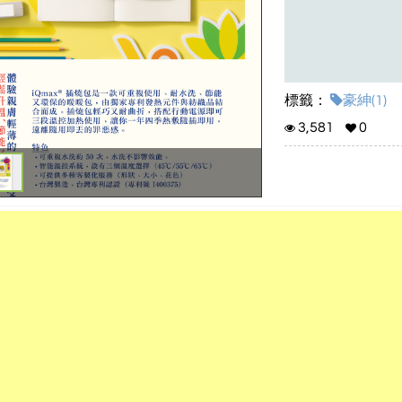
標籤：
豪紳(1)
3,581
0