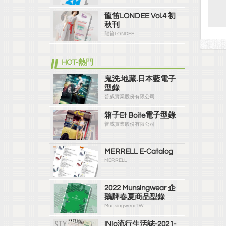
龍笛LONDEE Vol.4 初
秋刊
龍笛LONDEE
HOT-熱門
鬼洗.地藏.日本藍電子
型錄
普威實業股份有限公司
箱子Et Boite電子型錄
普威實業股份有限公司
MERRELL E-Catalog
MERRELL
2022 Munsingwear 企
鵝牌春夏商品型錄
MunsingwearTW
iNio流行生活誌-2021-