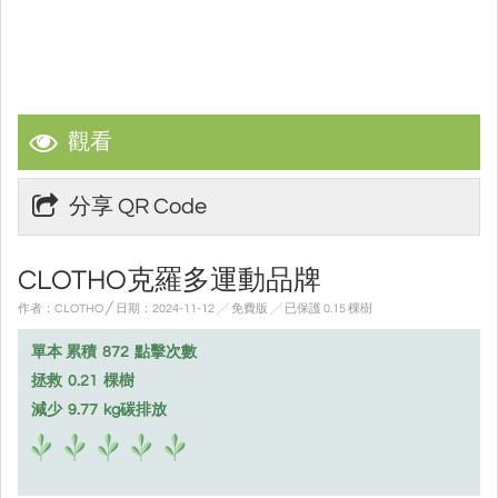
觀看
分享 QR Code
CLOTHO克羅多運動品牌
作者：CLOTHO ╱ 日期：2024-11-12 ╱ 免費版
╱ 已保護 0.15 棵樹
單本 累積
872
點擊次數
拯救
0.21
棵樹
減少
9.77
kg碳排放