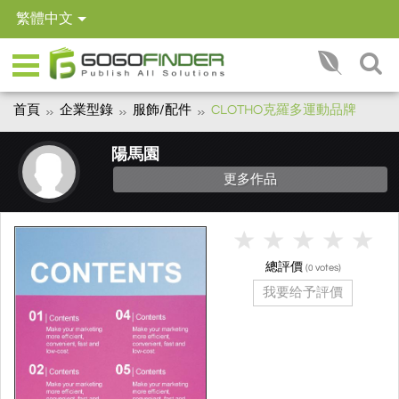
繁體中文
首頁
企業型錄
服飾/配件
CLOTHO克羅多運動品牌
陽馬園
更多作品
總評價
(
votes)
0
我要给予評價