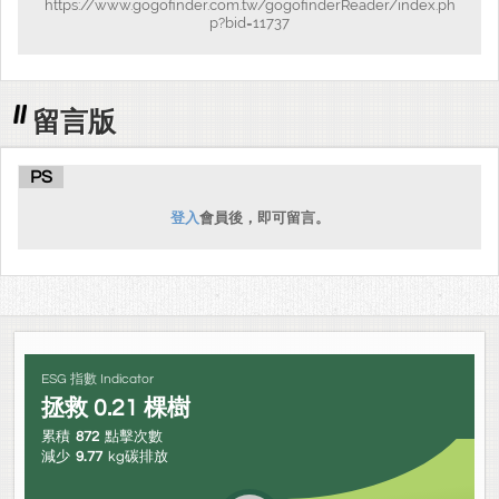
https://www.gogofinder.com.tw/gogofinderReader/index.ph
p?bid=11737
留言版
PS
登入
會員後，即可留言。
ESG 指數 Indicator
拯救
0.21
棵樹
累積
872
點擊次數
減少
9.77
kg碳排放