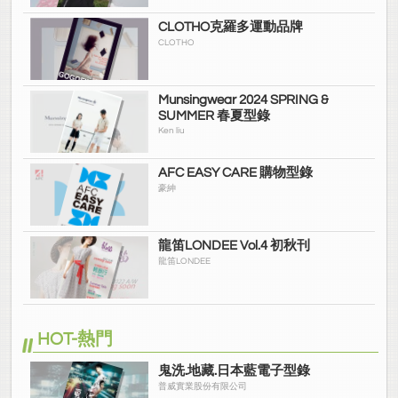
CLOTHO克羅多運動品牌
CLOTHO
Munsingwear 2024 SPRING &
SUMMER 春夏型錄
Ken liu
AFC EASY CARE 購物型錄
豪紳
龍笛LONDEE Vol.4 初秋刊
龍笛LONDEE
HOT-熱門
鬼洗.地藏.日本藍電子型錄
普威實業股份有限公司