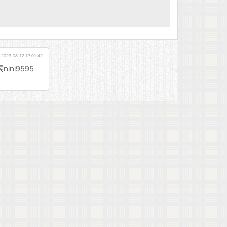
。
2023-08-12 17:01:42
ni9595