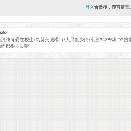
登入
會員後，即可留言
sitor
清純可愛在校生/氣質美腿模特/大尺度少婦/束負34386和TG搜索ni
她們都很主動唷