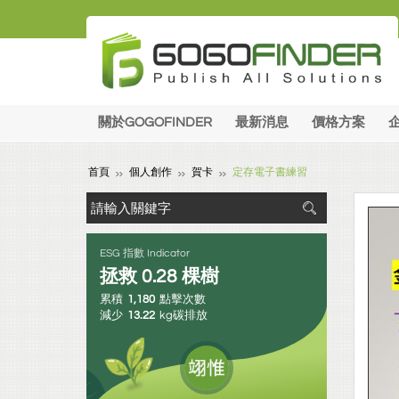
關於GOGOFINDER
最新消息
價格方案
首頁
個人創作
賀卡
定存電子書練習
ESG 指數 Indicator
拯救
0.28
棵樹
累積
1,180
點擊次數
減少
13.22
kg碳排放