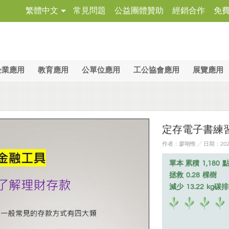
繁體中文
常見問題
公益團體贊助
經銷合作
免
企業應用
教育應用
公單位應用
工公協會應用
展覽應用
定存電子書練
作者：廖翊惟 ╱ 日期：2022
單本 累積
1,180
拯救
0.28
棵樹
減少
13.22
kg碳