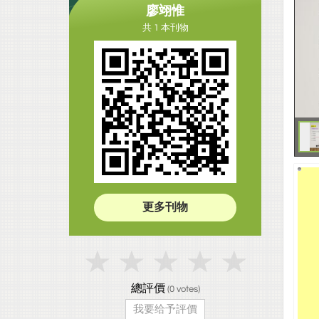
廖翊惟
共 1 本刊物
更多刊物
總評價
(
0
votes)
我要给予評價