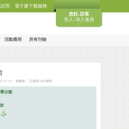
費試用
電子書下載服務
您好, 訪客
登入 | 加入會員
活動應用
所有刊物
習
-12-13 ╱ 免費版
╱ 已保護 0.00 棵樹
點擊次數
排放