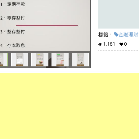
標籤：
金融理財
1,181
0