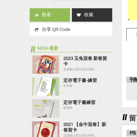
觀看
收藏
分享 QR Code
NEW-最新
2023 玉兔迎春 新春賀
卡
堂朝數位整合股份有限...
刊
定存電子書-練習
李澤睿
定存電子書練習
廖翊惟
留
2021 【金牛迎春】新
春賀卡
PS
堂朝數位整合股份有限...