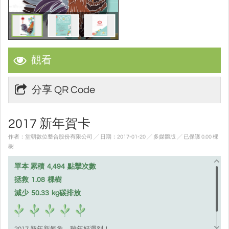
觀看
分享 QR Code
2017 新年賀卡
作者：堂朝數位整合股份有限公司 ╱ 日期：2017-01-20 ╱ 多媒體版
╱ 已保護 0.00 棵
樹
單本 累積
4,494
點擊次數
拯救
1.08
棵樹
減少
50.33
kg碳排放