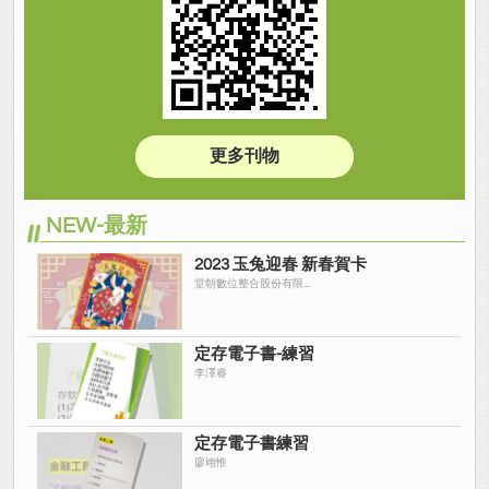
更多刊物
NEW-最新
2023 玉兔迎春 新春賀卡
堂朝數位整合股份有限...
定存電子書-練習
李澤睿
定存電子書練習
廖翊惟