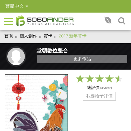
繁體中文
首頁
個人創作
賀卡
2017 新年賀卡
堂朝數位整合
更多作品
總評價
(
votes)
3
我要给予評價