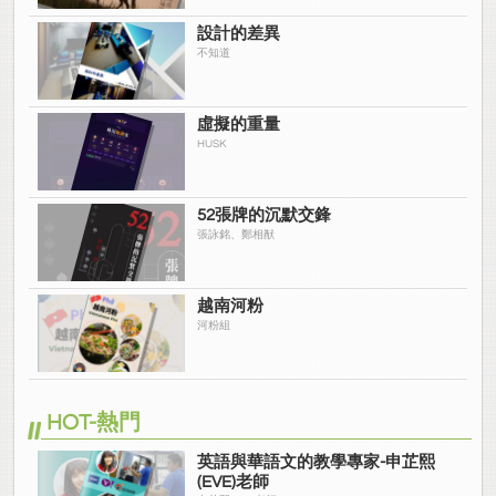
設計的差異
不知道
虛擬的重量
HUSK
52張牌的沉默交鋒
張詠銘、鄭相猷
越南河粉
河粉組
HOT-熱門
英語與華語文的教學專家-申芷熙
(EVE)老師