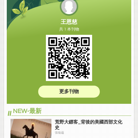
王恩慈
共 1 本刊物
更多刊物
NEW-最新
荒野大鏢客_背後的美國西部文化
史
張瑜蘊