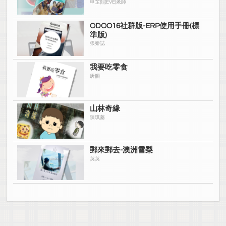
申芷熙(EVE)老師
ODOO16社群版-ERP使用手冊(標
準版)
張秦誌
我要吃零食
唐韻
山林奇緣
陳琪蓁
郵來郵去-澳洲雪梨
英英