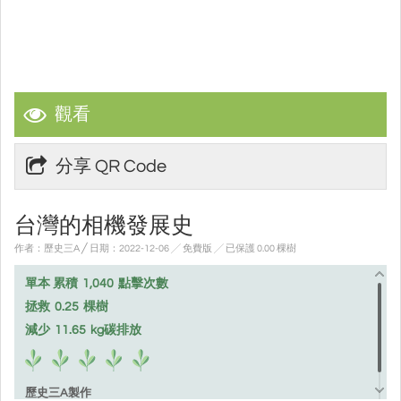
觀看
分享 QR Code
台灣的相機發展史
作者：歷史三A ╱ 日期：2022-12-06 ╱ 免費版
╱ 已保護 0.00 棵樹
單本 累積
1,040
點擊次數
拯救
0.25
棵樹
減少
11.65
kg碳排放
歷史三A製作