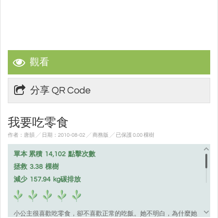
觀看
分享 QR Code
我要吃零食
作者：唐韻 ╱ 日期：2010-08-02 ╱ 商務版
╱ 已保護 0.00 棵樹
單本 累積
14,102
點擊次數
拯救
3.38
棵樹
減少
157.94
kg碳排放
小公主很喜歡吃零食，卻不喜歡正常的吃飯。她不明白，為什麼她