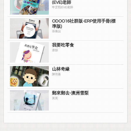
(EVE)老師
申芷熙(EVE)老師
ODOO16社群版-ERP使用手冊(標
準版)
張秦誌
我要吃零食
唐韻
山林奇緣
陳琪蓁
郵來郵去-澳洲雪梨
英英