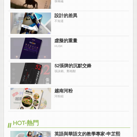
張瑜蘊
設計的差異
不知道
虛擬的重量
HUSK
52張牌的沉默交鋒
張詠銘、鄭相猷
越南河粉
河粉組
HOT-熱門
英語與華語文的教學專家-申芷熙