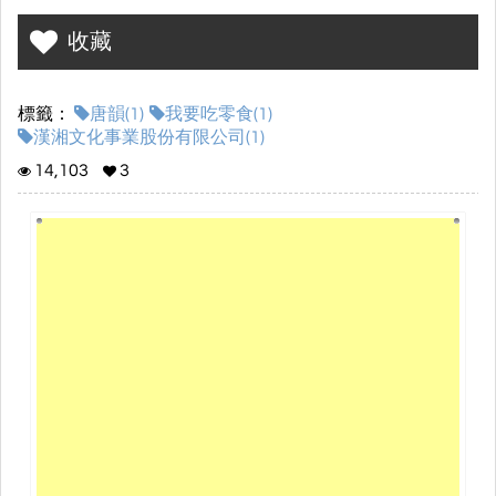
喜歡 吃的東西，大人偏不給她，而她不喜歡的大家老是要勉強她吃!
收藏
作 者 唐韻
繪 者 鐵皮人
標籤：
唐韻(1)
我要吃零食(1)
美術出版 者 漢湘文化事業股份有限公司
漢湘文化事業股份有限公司(1)
台北縣235中和市建康路130號4樓之1
電話：（02）2226-3147
14,103
3
傳真：（02）2226-3148
網路書店www.101books.com.tw
初版一刷 2007年8月
定 價 240元
版權編碼 C01
經銷商◆幼福文化事業股份有限公司
台北縣中和市建康路130號4樓之2
電話：(02)2226-3070
傳真：（02）2225-0913
版權洽談：www.book4u.com.cn