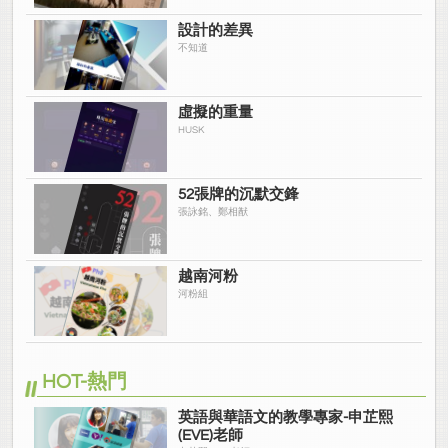
設計的差異
不知道
虛擬的重量
HUSK
52張牌的沉默交鋒
張詠銘、鄭相猷
越南河粉
河粉組
HOT-熱門
英語與華語文的教學專家-申芷熙
(EVE)老師