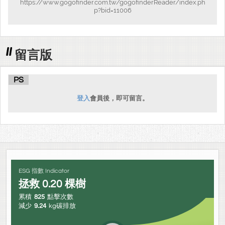
https://www.gogofinder.com.tw/gogofinderReader/index.ph
p?bid=11006
留言版
PS
登入
會員後，即可留言。
ESG 指數 Indicator
拯救
0.20
棵樹
累積
825
點擊次數
減少
9.24
kg碳排放