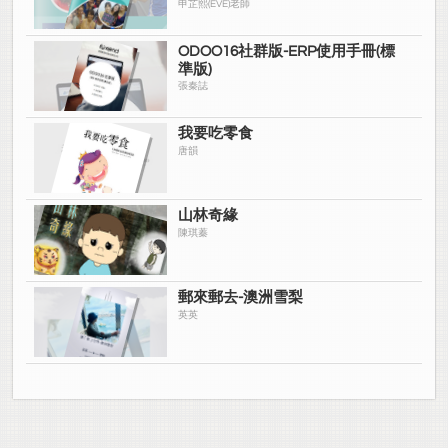
申芷熙(EVE)老師
ODOO16社群版-ERP使用手冊(標
準版)
張秦誌
我要吃零食
唐韻
山林奇緣
陳琪蓁
郵來郵去-澳洲雪梨
英英