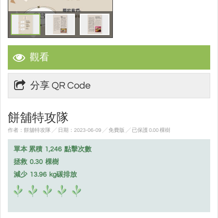
觀看
分享 QR Code
餅舖特攻隊
作者：餅舖特攻隊 ╱ 日期：2023-06-09 ╱ 免費版
╱ 已保護 0.00 棵樹
單本 累積
1,246
點擊次數
拯救
0.30
棵樹
減少
13.96
kg碳排放