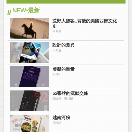
NEW-最新
荒野大鏢客_背後的美國西部文化
史
張瑜蘊
設計的差異
不知道
虛擬的重量
HUSK
52張牌的沉默交鋒
張詠銘、鄭相猷
越南河粉
河粉組