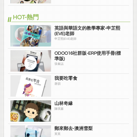
HOT-熱門
英語與華語文的教學專家-申芷熙
(EVE)老師
申芷熙(EVE)老師
ODOO16社群版-ERP使用手冊(標
準版)
張秦誌
我要吃零食
唐韻
山林奇緣
陳琪蓁
郵來郵去-澳洲雪梨
英英