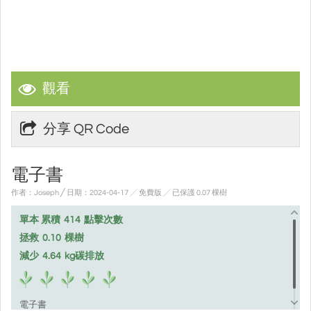
觀看
分享 QR Code
電子書
作者：Joseph ╱ 日期：2024-04-17 ╱ 免費版
╱ 已保護 0.07 棵樹
單本 累積
414
點擊次數
拯救
0.10
棵樹
減少
4.64
kg碳排放
電子書