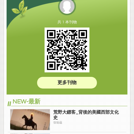
共 1 本刊物
更多刊物
NEW-最新
荒野大鏢客_背後的美國西部文化
史
張瑜蘊