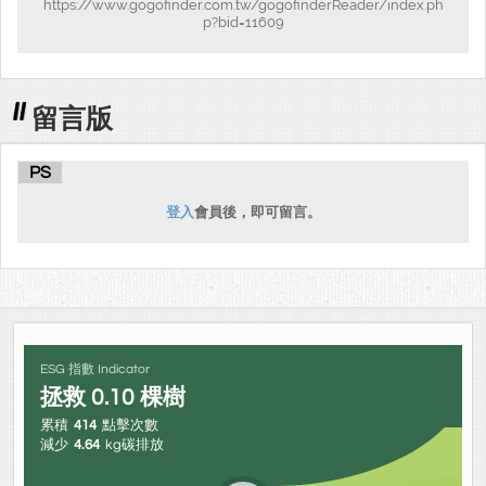
https://www.gogofinder.com.tw/gogofinderReader/index.ph
p?bid=11609
留言版
PS
登入
會員後，即可留言。
ESG 指數 Indicator
拯救
0.10
棵樹
累積
414
點擊次數
減少
4.64
kg碳排放