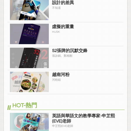
設計的差異
不知道
虛擬的重量
HUSK
52張牌的沉默交鋒
張詠銘、鄭相猷
越南河粉
河粉組
HOT-熱門
英語與華語文的教學專家-申芷熙
(EVE)老師
申芷熙(EVE)老師