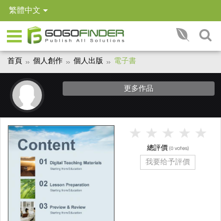
繁體中文
首頁
個人創作
個人出版
電子書
更多作品
總評價
(
votes)
0
我要给予評價