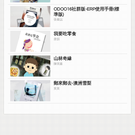
ODOO16社群版-ERP使用手冊(標
準版)
張秦誌
我要吃零食
唐韻
山林奇緣
陳琪蓁
郵來郵去-澳洲雪梨
英英