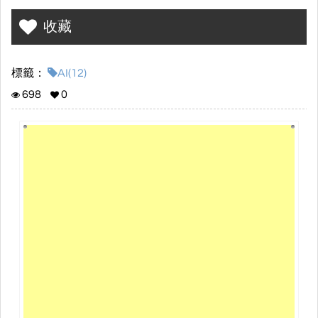
於棕潮和水質污染的影響。2017年，長島經歷了強烈的棕潮，這導
收藏
致水中的營養物質激增，藻類過度生長，減少了陽光對蟲黃藻的照
射，進而影響珊瑚的光合作用與氧氣供應，導致珊瑚缺氧，增加了
白化的風險。此外，藻華引發的海洋變暖與酸化也可能對魚類和其
標籤：
AI(12)
他海洋生物造成毒性影響。全球漁業在疫情後略有恢復，但水產養
殖已成為未來增長的主要來源。特別是在亞洲，水產品需求逐漸放
698
0
緩，面臨著捕撈過度和環境變遷等問題。
同時，根據報告，台灣的海洋生物多樣性正受到人類活動的威脅，
導致生物棲息地破壞和生物種滅絕的風險增加。政府亟需加強海洋
保護政策，擴大保護區，以確保海洋生態系統的健康。隨著氣候變
遷的影響加劇，全球水資源面臨挑戰，必須整合相關策略以保障水
質與生態平衡。這些變化提醒我們，全球的生態保護和可持續漁業
管理至關重要，亟需採取緊急行動以防止進一步的生態崩潰。