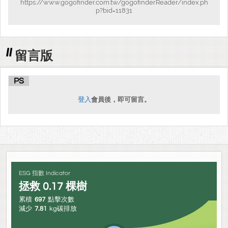
https://www.gogofinder.com.tw/gogofinderReader/index.ph
p?bid=11831
留言版
PS
登入
會員後，即可留言。
ESG 指數 Indicator
拯救
0.17
棵樹
累積
697
點擊次數
減少
7.81
kg碳排放