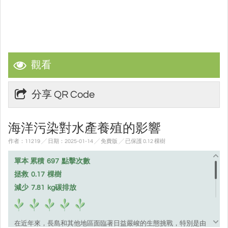
觀看
分享 QR Code
海洋污染對水產養殖的影響
作者：11219 ╱ 日期：2025-01-14 ╱ 免費版
╱ 已保護 0.12 棵樹
單本 累積
697
點擊次數
拯救
0.17
棵樹
減少
7.81
kg碳排放
在近年來，長島和其他地區面臨著日益嚴峻的生態挑戰，特別是由