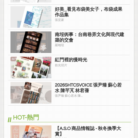
好美_看見布袋美女子，布袋成果
作品集
張宜家
南埕衖事：台南巷弄文化與現代建
築的交會
羅翊瑄
紅門裡的慢時光
拾光切片
2026SHTCSVOICE 張尹臻 蘇心若
水 陳芊芃 林君蒨
張尹臻 蘇心若水 陳...
HOT-熱門
【A.S.O 商品情報誌 - 秋冬換季大
賞】