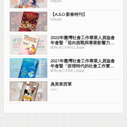
阿瘦皮鞋
【A.S.O 新春特刊】
阿瘦皮鞋
2022年臺灣社會工作專業人員協會
年會暨「迎向挑戰與專業影響力再
現－社會工作的創新與蛻變」研討
臺灣社會工作專頁人員協會
會
2021年臺灣社會工作專業人員協會
年會暨「疫情時代的社會工作實
踐」研討會
臺灣社會工作專業人員協會
臭美東西軍
ugou