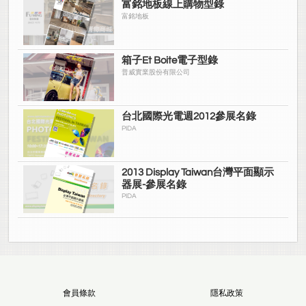
富銘地板線上購物型錄
富銘地板
箱子Et Boite電子型錄
普威實業股份有限公司
台北國際光電週2012參展名錄
PIDA
2013 Display Taiwan台灣平面顯示
器展-參展名錄
PIDA
會員條款
隱私政策