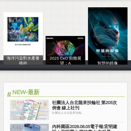
海洋污染對水產養
2025 CxO 前瞻展
殖的
望：A
智慧的鏡像
11219
勤業眾信聯合會
王妍甄
NEW-最新
社團法人台北龍來扶輪社 第205次
例會 線上社刊
社團法人台北龍來扶輪...
內科園區2026.08.05電子報:宏明建