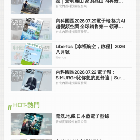
設｜宏明麗山 家的靠山 內科最高
的安全承諾
台北內湖科技園區發展...
內科園區2026.07.29電子報:格力AI
超變頻空調 全球銷售第一 領導品
牌
台北內湖科技園區發展...
Libertas【幸福航空，啟程】2026
八月號
libertas
內科園區2026.07.22 電子報：
SIMURGH比你想的更舒適｜Su-Si
舒仕裝 都會日常輕鬆穿搭 免燙可
台北內湖科技園區發展...
機洗
HOT-熱門
鬼洗.地藏.日本藍電子型錄
普威實業股份有限公司