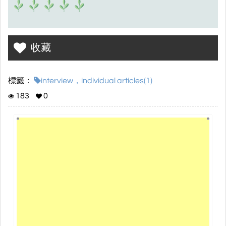
收藏
標籤：
interview，individual articles(1)
183
0