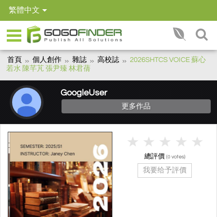
繁體中文
首頁
個人創作
雜誌
高校誌
2026SHTCS VOICE 蘇心
若水 陳芊芃 張尹臻 林君蒨
GoogleUser
更多作品
總評價
(
votes)
0
我要给予評價