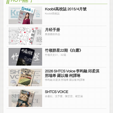
HOT-熱門
Koobii高校誌 2015/4月號
Koobii高校誌
月经手册
奥德赛的作品
竹嶺群星22期《白露》
竹嶺天文31、32屆
2026 SHTCS Voice 李昀融 邱柔淇
邢瑞希 羅以臻 柯譯琳
李昀融 邱柔淇 邢瑞希 羅以臻 柯譯琳
SHTCS VOICE
余書妘、沈予愛、陳芷芸、褚芷涵