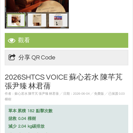
觀看
分享 QR Code
2026SHTCS VOICE 蘇心若水 陳芊芃
張尹臻 林君蒨
作者：蘇心若水 陳芊芃 張尹臻 林君蒨 ╱ 日期：2026-06-04 ╱ 免費版
╱ 已保護 0.03
棵樹
單本 累積
182
點擊次數
拯救
0.04
棵樹
減少
2.04
kg碳排放