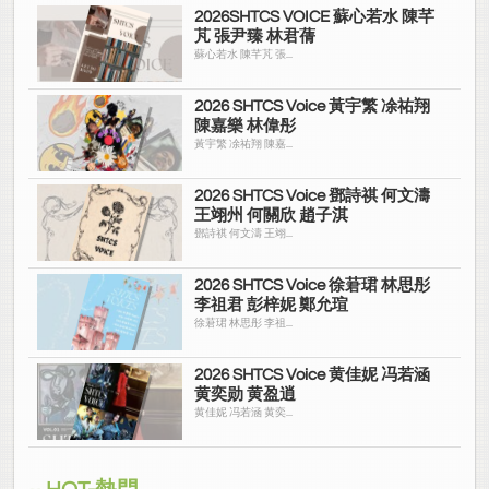
2026SHTCS VOICE 蘇心若水 陳芊
芃 張尹臻 林君蒨
蘇心若水 陳芊芃 張...
2026 SHTCS Voice 黃宇繁 凃祐翔
陳嘉樂 林偉彤
黃宇繁 凃祐翔 陳嘉...
2026 SHTCS Voice 鄧詩祺 何文濤
王翊州 何關欣 趙子淇
鄧詩祺 何文濤 王翊...
2026 SHTCS Voice 徐莙珺 林思彤
李祖君 彭梓妮 鄭允瑄
徐莙珺 林思彤 李祖...
2026 SHTCS Voice 黄佳妮 冯若涵
黄奕勋 黄盈逍
黄佳妮 冯若涵 黄奕...