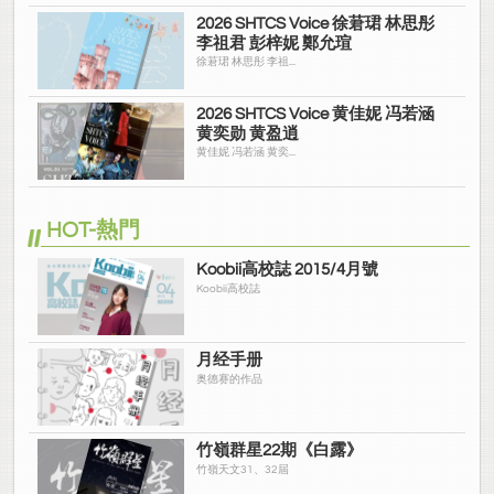
2026 SHTCS Voice 徐莙珺 林思彤
李祖君 彭梓妮 鄭允瑄
徐莙珺 林思彤 李祖...
2026 SHTCS Voice 黄佳妮 冯若涵
黄奕勋 黄盈逍
黄佳妮 冯若涵 黄奕...
HOT-熱門
Koobii高校誌 2015/4月號
Koobii高校誌
月经手册
奥德赛的作品
竹嶺群星22期《白露》
竹嶺天文31、32屆