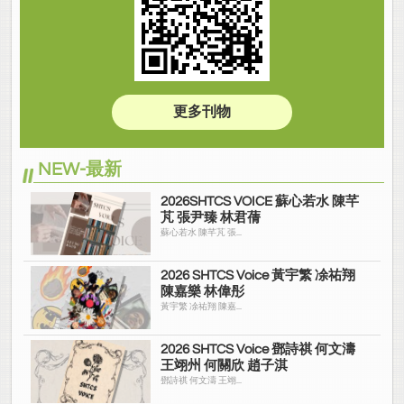
更多刊物
NEW-最新
2026SHTCS VOICE 蘇心若水 陳芊
芃 張尹臻 林君蒨
蘇心若水 陳芊芃 張...
2026 SHTCS Voice 黃宇繁 凃祐翔
陳嘉樂 林偉彤
黃宇繁 凃祐翔 陳嘉...
2026 SHTCS Voice 鄧詩祺 何文濤
王翊州 何關欣 趙子淇
鄧詩祺 何文濤 王翊...