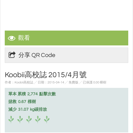
觀看
分享 QR Code
Koobii高校誌 2015/4月號
作者：Koobii高校誌 ╱ 日期：2015-04-14 ╱ 免費版
╱ 已保護 0.00 棵樹
單本 累積
2,774
點擊次數
拯救
0.67
棵樹
減少
31.07
kg碳排放