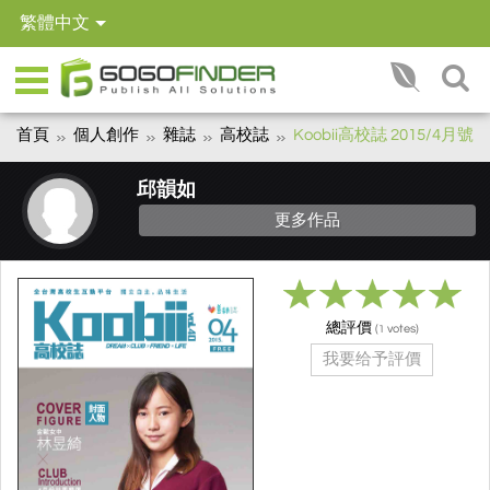
繁體中文
首頁
個人創作
雜誌
高校誌
Koobii高校誌 2015/4月號
邱韻如
更多作品
總評價
(
votes)
1
我要给予評價