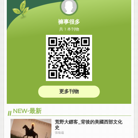
褲事很多
共 1 本刊物
更多刊物
NEW-最新
荒野大鏢客_背後的美國西部文化
史
張瑜蘊