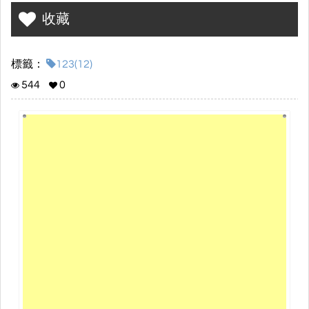
主題選擇：
收藏
我們小組在討論主題時，從「生活中常見且具有文化意義」的方向
出發，希望選擇一個大家都熟悉，但背後又有故事的題材。
標籤：
123(12)
經過討論後，我們選擇了「牛仔褲」作為電子書主題，原因是牛仔
544
0
褲在日常生活中非常普遍，不論年齡、性別或國家，幾乎每個人都
會穿著。
此外，牛仔褲最初是工人穿的工作服，後來逐漸演變成全球流行的
時尚單品，例如知名品牌 Levi's 就具有代表性。因此我們認為這個主
題不僅貼近生活，也具備歷史與文化的探討價值。
為何要做
我們選擇這個主題，是希望透過電子書讓讀者了解：
牛仔褲的起源與歷史發展
牛仔褲如何從功能性服裝轉變為時尚象徵