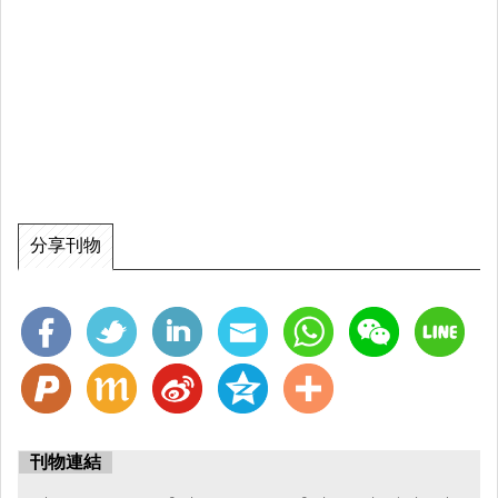
發展與流行
品牌介紹
現代穿搭文化
電子書製作
使用簡報或電子書工具（如 Canva / PowerPoint）製
作
分享刊物
搭配圖片、文字與版面設計，提升閱讀性
分工合作
組員分別負責資料查詢、內容撰寫、排版設計與整理
預期成果
刊物連結
完成後，我們預期能達到以下成果：