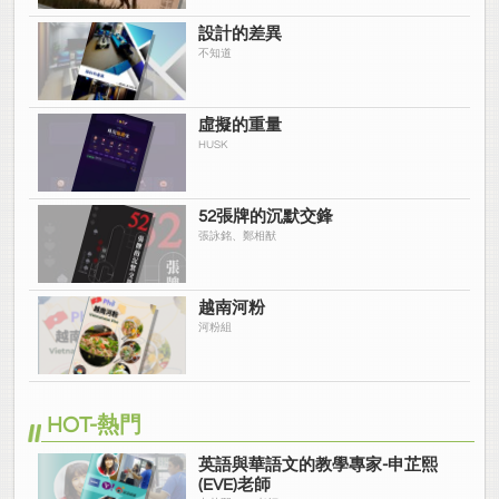
設計的差異
不知道
虛擬的重量
HUSK
52張牌的沉默交鋒
張詠銘、鄭相猷
越南河粉
河粉組
HOT-熱門
英語與華語文的教學專家-申芷熙
(EVE)老師