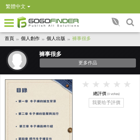
繁體中文
首頁
個人創作
個人出版
褲事很多
褲事很多
更多作品
總評價
(
votes)
0
我要给予評價