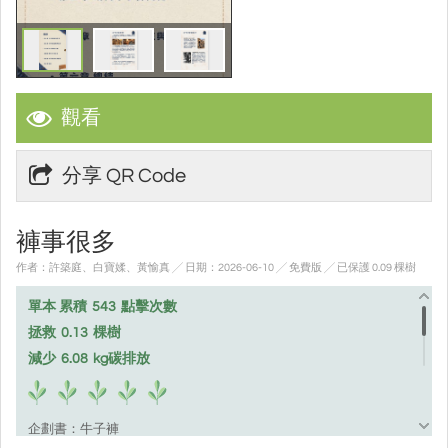
觀看
分享 QR Code
褲事很多
作者：許築庭、白寶媃、黃愉真 ╱ 日期：2026-06-10 ╱ 免費版
╱ 已保護 0.09 棵樹
單本 累積
543
點擊次數
拯救
0.13
棵樹
減少
6.08
kg碳排放
企劃書：牛子褲