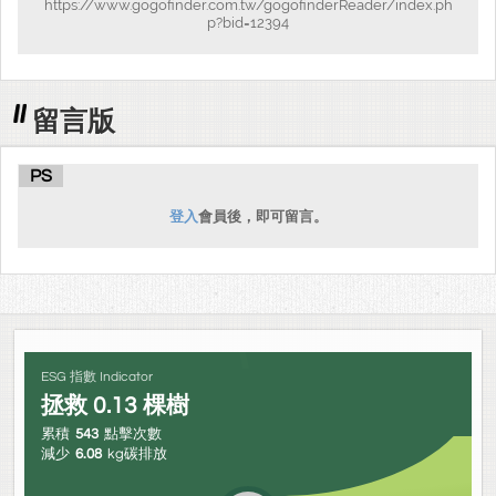
https://www.gogofinder.com.tw/gogofinderReader/index.ph
p?bid=12394
製作一本內容完整、版面清楚的電子書
讓讀者了解牛仔褲的歷史與文化背景
提升小組在資料整理與合作上的能力
留言版
讓主題具有趣味性與實用性，增加閱讀吸引力
PS
登入
會員後，即可留言。
ESG 指數 Indicator
拯救
0.13
棵樹
累積
543
點擊次數
減少
6.08
kg碳排放