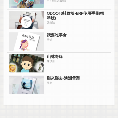
申芷熙(EVE)老師
ODOO16社群版-ERP使用手冊(標
準版)
張秦誌
我要吃零食
唐韻
山林奇緣
陳琪蓁
郵來郵去-澳洲雪梨
英英