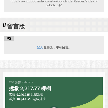
https://www.gogofinder.com.tw/gogofinderReader/index.ph
p?bid=1630
留言版
PS
登入
會員後，即可留言。
ESG 指數 Indicator
拯救
2,217.77
棵樹
累積
9,240,735
點擊次數
減少
103,496.23
kg碳排放