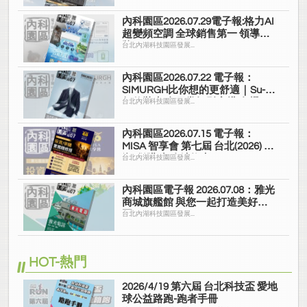
內科園區2026.07.29電子報:格力AI
超變頻空調 全球銷售第一 領導品
牌
台北內湖科技園區發展...
內科園區2026.07.22 電子報：
SIMURGH比你想的更舒適｜Su-Si
舒仕裝 都會日常輕鬆穿搭 免燙可
台北內湖科技園區發展...
機洗
內科園區2026.07.15 電子報：
MISA 智享會 第七屆 台北(2026) 投
資/併購 實務精修班
台北內湖科技園區發展...
內科園區電子報 2026.07.08：雅光
商城旗艦館 與您一起打造美好家
園
台北內湖科技園區發展...
HOT-熱門
2026/4/19 第六屆 台北科技盃 愛地
球公益路跑-跑者手冊