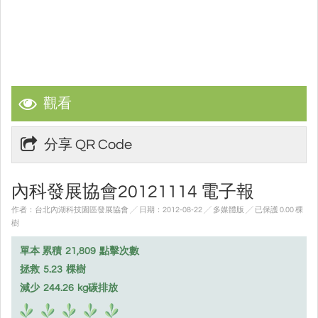
觀看
分享 QR Code
內科發展協會20121114 電子報
作者：台北內湖科技園區發展協會 ╱ 日期：2012-08-22 ╱ 多媒體版
╱ 已保護 0.00 棵
樹
單本 累積
21,809
點擊次數
拯救
5.23
棵樹
減少
244.26
kg碳排放