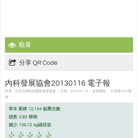
觀看
分享 QR Code
內科發展協會20130116 電子報
作者：台北內湖科技園區發展協會 ╱ 日期：2013-01-16 ╱ 多媒體版
╱ 已保護 0.00 棵
樹
單本 累積
12,154
點擊次數
拯救
2.92
棵樹
減少
136.12
kg碳排放