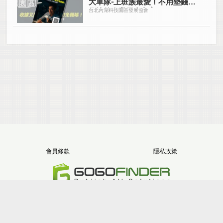
大車隊-上班族最愛！不用墊錢拿
收據的企業用車方案
台北內湖科技園區發展協會
會員條款
隱私政策
電話：+886-2-8512-1068