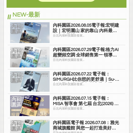
NEW-最新
內科園區2026.08.05電子報:宏明建
設｜宏明麗山 家的靠山 內科最高
的安全承諾
台北內湖科技園區發展...
內科園區2026.07.29電子報:格力AI
超變頻空調 全球銷售第一 領導品
牌
台北內湖科技園區發展...
內科園區2026.07.22 電子報：
SIMURGH比你想的更舒適｜Su-Si
舒仕裝 都會日常輕鬆穿搭 免燙可
台北內湖科技園區發展...
機洗
內科園區2026.07.15 電子報：
MISA 智享會 第七屆 台北(2026) 投
資/併購 實務精修班
台北內湖科技園區發展...
內科園區電子報 2026.07.08：雅光
商城旗艦館 與您一起打造美好家