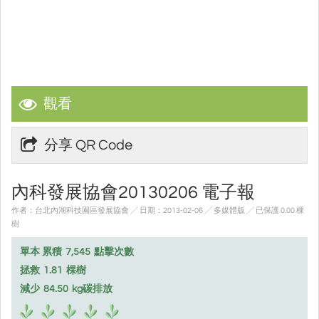
觀看
分享 QR Code
內科發展協會20130206 電子報
作者：台北內湖科技園區發展協會 ╱ 日期：2013-02-06 ╱ 多媒體版
╱ 已保護 0.00 棵
樹
單本 累積
7,545
點擊次數
拯救
1.81
棵樹
減少
84.50
kg碳排放