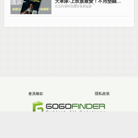
大車隊-上班族最愛！不用墊錢拿
收據的企業用車方案
台北內湖科技園區發展協會
會員條款
隱私政策
電話：+886-2-8512-1068