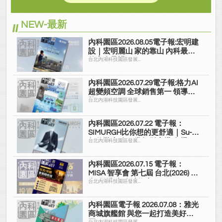
NEW-最新
內科園區2026.08.05電子報:宏明建
設｜宏明麗山 家的靠山 內科最高
的安全承諾
台北內湖科技園區發展...
內科園區2026.07.29電子報:格力AI
超變頻空調 全球銷售第一 領導品
牌
台北內湖科技園區發展...
內科園區2026.07.22 電子報：
SIMURGH比你想的更舒適｜Su-Si
舒仕裝 都會日常輕鬆穿搭 免燙可
台北內湖科技園區發展...
機洗
內科園區2026.07.15 電子報：
MISA 智享會 第七屆 台北(2026) 投
資/併購 實務精修班
台北內湖科技園區發展...
內科園區電子報 2026.07.08：雅光
商城旗艦館 與您一起打造美好家