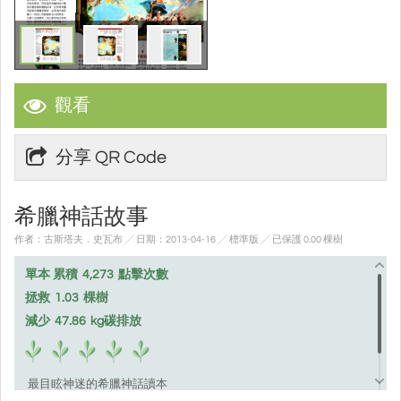
觀看
分享 QR Code
希臘神話故事
作者：古斯塔夫．史瓦布 ╱ 日期：2013-04-16 ╱ 標準版
╱ 已保護 0.00 棵樹
單本 累積
4,273
點擊次數
拯救
1.03
棵樹
減少
47.86
kg碳排放
最目眩神迷的希臘神話讀本