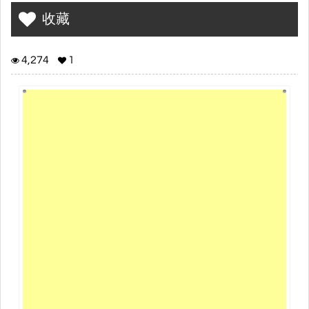
180幅世界名畫和330件世界博物館珍藏
收藏
4,274
1