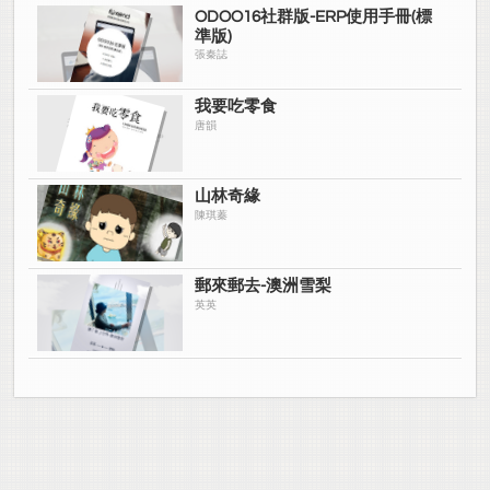
ODOO16社群版-ERP使用手冊(標
準版)
張秦誌
我要吃零食
唐韻
山林奇緣
陳琪蓁
郵來郵去-澳洲雪梨
英英