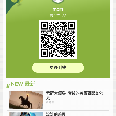
mars
共 1 本刊物
更多刊物
NEW-最新
荒野大鏢客_背後的美國西部文化
史
張瑜蘊
設計的差異