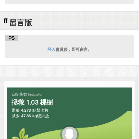
留言版
PS
登入
會員後，即可留言。
ESG 指數 Indicator
拯救
1.03
棵樹
累積
4,273
點擊次數
減少
47.86
kg碳排放