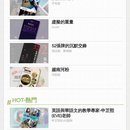
不知道
虛擬的重量
HUSK
52張牌的沉默交鋒
張詠銘、鄭相猷
越南河粉
河粉組
HOT-熱門
英語與華語文的教學專家-申芷熙
(EVE)老師
申芷熙(EVE)老師