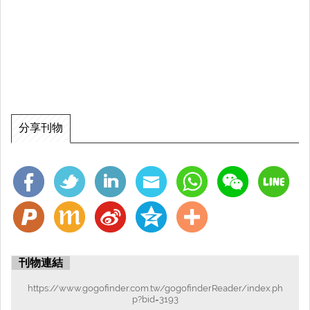
分享刊物
刊物連結
https://www.gogofinder.com.tw/gogofinderReader/index.ph
p?bid=3193