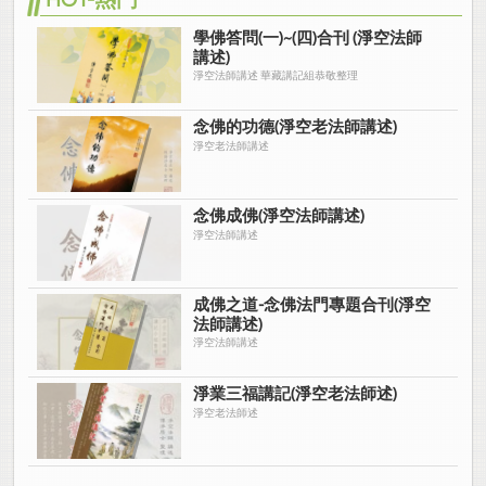
HOT-熱門
學佛答問(一)~(四)合刊 (淨空法師
講述)
淨空法師講述 華藏講記組恭敬整理
念佛的功德(淨空老法師講述)
淨空老法師講述
念佛成佛(淨空法師講述)
淨空法師講述
成佛之道-念佛法門專題合刊(淨空
法師講述)
淨空法師講述
淨業三福講記(淨空老法師述)
淨空老法師述