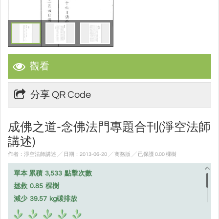
觀看
分享 QR Code
成佛之道-念佛法門專題合刊(淨空法師
講述)
作者：淨空法師講述 ╱ 日期：2013-06-20 ╱ 商務版
╱ 已保護 0.00 棵樹
單本 累積
3,533
點擊次數
拯救
0.85
棵樹
減少
39.57
kg碳排放