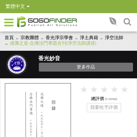
繁體中文
首頁
宗教團體
香光淨宗學會
淨土典籍
淨空法師
成佛之道-念佛法門專題合刊(淨空法師講述)
香光妙音
更多作品
總評價
(
votes)
0
我要给予評價