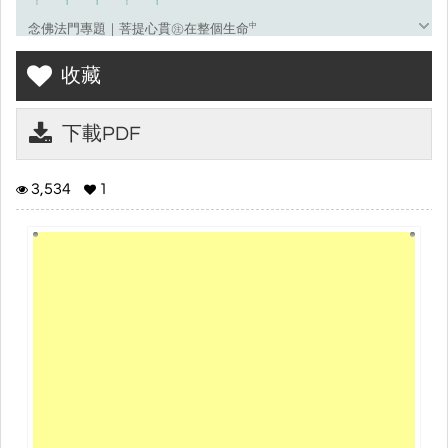
念佛法門專題｜菩提心貫㊟在整個生命㆗
淨空法師講述講記小組恭敬整理
收藏
淨空法師於一九九九年十二月四日在新加坡淨宗學會開示﹁念佛法
門專
題﹂，共計二小時。講記小組親聆音帶，摘要記錄，順文整理，草
下載PDF
成此
篇，供養讀者。
3,534
1
諸位同修大家好：
㈻佛就是㈻作佛，㈻習佛的存心，心與佛同，才能真正掌握根
本。﹁南無阿彌陀佛﹂，每個㆟都會念，可是結果卻不同，㈲㆟能
往
生，㈲㆟不能往生。說實話，往生的㆟少，不能往生的㆟多。即使
生
[ 念佛法門專題｜菩提心貫注在整個生命中\ ２
到西方極樂世界，品位也不相同，㈲㆟生實報㈯，㈲㆟生同居㈯，
這
些原因何在？就是沒㈲把佛的根找到。佛的根是什麼？︽無量壽
經︾
﹁㆔輩往生﹂、﹁往生正因﹂㆗，世尊㈵別強調﹁發菩提心，㆒向