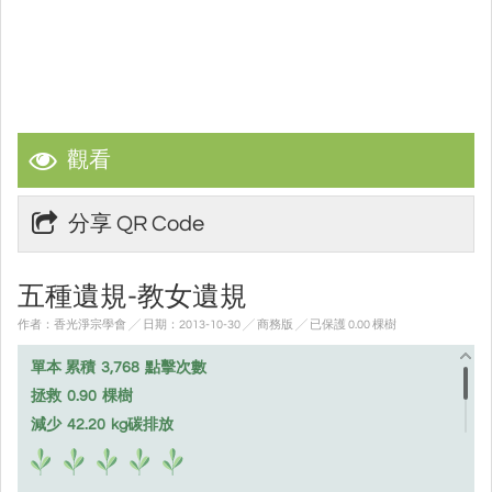
觀看
分享 QR Code
五種遺規-教女遺規
作者：香光淨宗學會 ╱ 日期：2013-10-30 ╱ 商務版
╱ 已保護 0.00 棵樹
單本 累積
3,768
點擊次數
拯救
0.90
棵樹
減少
42.20
kg碳排放