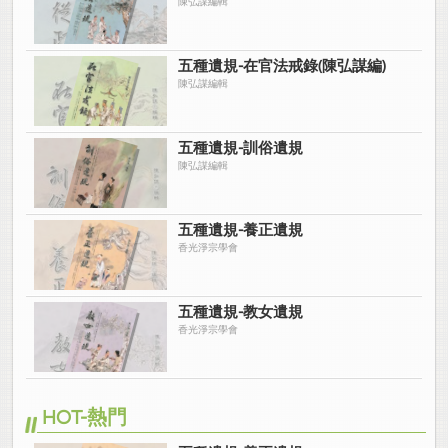
陳弘謀編輯
五種遺規-在官法戒錄(陳弘謀編)
陳弘謀編輯
五種遺規-訓俗遺規
陳弘謀編輯
五種遺規-養正遺規
香光淨宗學會
五種遺規-教女遺規
香光淨宗學會
HOT-熱門