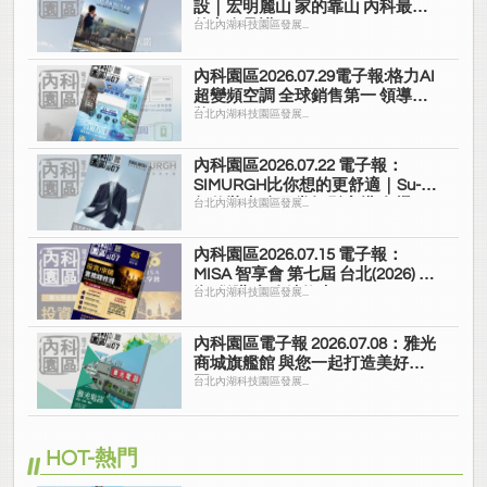
設｜宏明麗山 家的靠山 內科最高
的安全承諾
台北內湖科技園區發展...
內科園區2026.07.29電子報:格力AI
超變頻空調 全球銷售第一 領導品
牌
台北內湖科技園區發展...
內科園區2026.07.22 電子報：
SIMURGH比你想的更舒適｜Su-Si
舒仕裝 都會日常輕鬆穿搭 免燙可
台北內湖科技園區發展...
機洗
內科園區2026.07.15 電子報：
MISA 智享會 第七屆 台北(2026) 投
資/併購 實務精修班
台北內湖科技園區發展...
內科園區電子報 2026.07.08：雅光
商城旗艦館 與您一起打造美好家
園
台北內湖科技園區發展...
HOT-熱門