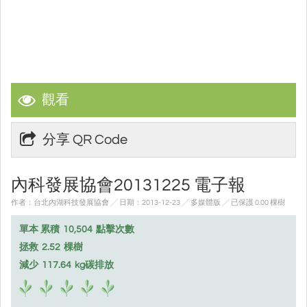
觀看
分享 QR Code
內科發展協會20131225 電子報
作者：台北內湖科技發展協會 ╱ 日期：2013-12-23 ╱ 多媒體版
╱ 已保護 0.00 棵樹
單本 累積
10,504
點擊次數
拯救
2.52
棵樹
減少
117.64
kg碳排放