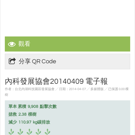
觀看
分享 QR Code
內科發展協會20140409 電子報
作者：台北內湖科技園區發展協會 ╱ 日期：2014-04-07 ╱ 多媒體版
╱ 已保護 0.00 棵
樹
單本 累積
9,908
點擊次數
拯救
2.38
棵樹
減少
110.97
kg碳排放