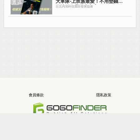
大車隊-上班族最愛！不用墊錢拿
收據的企業用車方案
台北內湖科技園區發展協會
會員條款
隱私政策
電話：+886-2-8512-1068