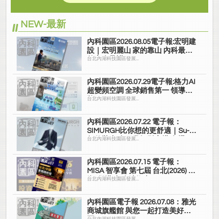
NEW-最新
內科園區2026.08.05電子報:宏明建
設｜宏明麗山 家的靠山 內科最高
的安全承諾
台北內湖科技園區發展...
內科園區2026.07.29電子報:格力AI
超變頻空調 全球銷售第一 領導品
牌
台北內湖科技園區發展...
內科園區2026.07.22 電子報：
SIMURGH比你想的更舒適｜Su-Si
舒仕裝 都會日常輕鬆穿搭 免燙可
台北內湖科技園區發展...
機洗
內科園區2026.07.15 電子報：
MISA 智享會 第七屆 台北(2026) 投
資/併購 實務精修班
台北內湖科技園區發展...
內科園區電子報 2026.07.08：雅光
商城旗艦館 與您一起打造美好家