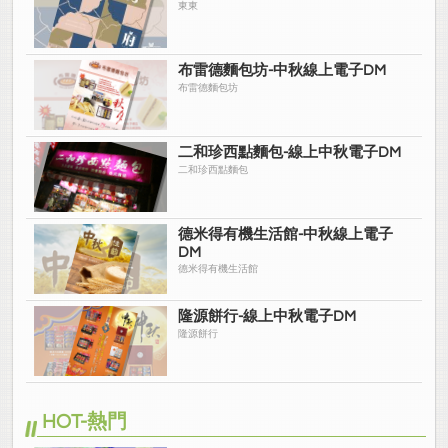
東東
布雷德麵包坊-中秋線上電子DM
布雷德麵包坊
二和珍西點麵包-線上中秋電子DM
二和珍西點麵包
德米得有機生活館-中秋線上電子
DM
德米得有機生活館
隆源餅行-線上中秋電子DM
隆源餅行
HOT-熱門