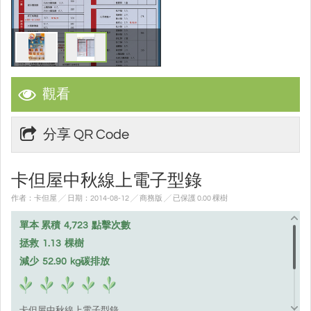
觀看
分享 QR Code
卡但屋中秋線上電子型錄
作者：卡但屋 ╱ 日期：2014-08-12 ╱ 商務版
╱ 已保護 0.00 棵樹
單本 累積
4,723
點擊次數
拯救
1.13
棵樹
減少
52.90
kg碳排放
卡但屋中秋線上電子型錄