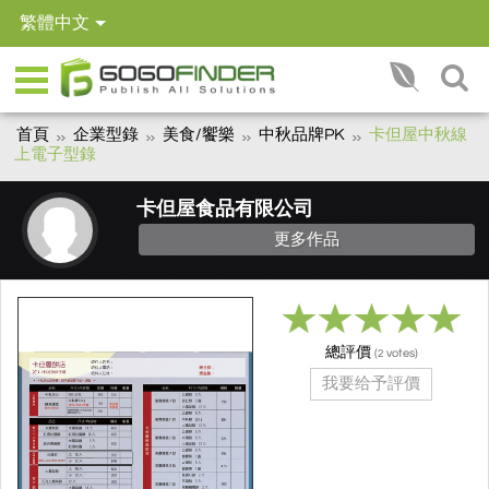
繁體中文
首頁
企業型錄
美食/饗樂
中秋品牌PK
卡但屋中秋線
上電子型錄
卡但屋食品有限公司
更多作品
總評價
(
votes)
2
我要给予評價