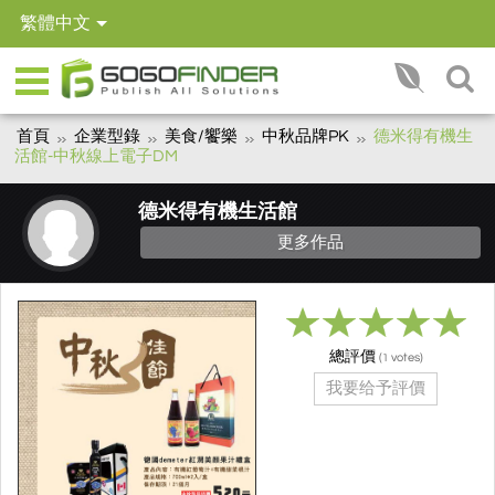
繁體中文
首頁
企業型錄
美食/饗樂
中秋品牌PK
德米得有機生
活館-中秋線上電子DM
德米得有機生活館
更多作品
總評價
(
votes)
1
我要给予評價