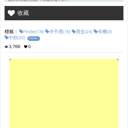
抽出3位得獎者，每位獲得1盒中秋禮盒
收藏
提供活動民眾購買禮盒8折折扣
標籤：
Finder(19)
伴手禮(16)
禮盒(24)
有機(3)
德米得有機生活館：
中秋(22)
more...
https://tw.mall.yahoo.com/store/applexdemeter;_ylt=AvbGTfvFrkLb
72yWcRj_weRiTB4J;_ylv=3
3,766
0