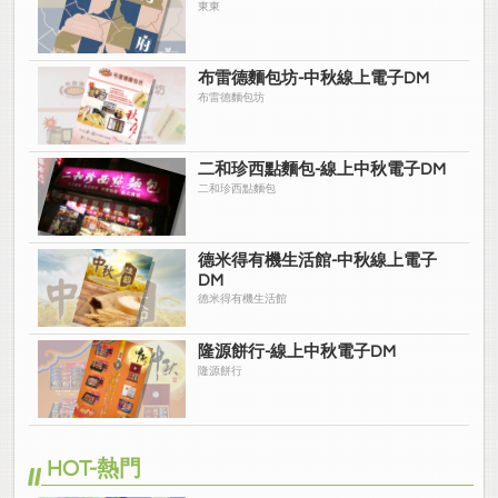
東東
布雷德麵包坊-中秋線上電子DM
布雷德麵包坊
二和珍西點麵包-線上中秋電子DM
二和珍西點麵包
德米得有機生活館-中秋線上電子
DM
德米得有機生活館
隆源餅行-線上中秋電子DM
隆源餅行
HOT-熱門