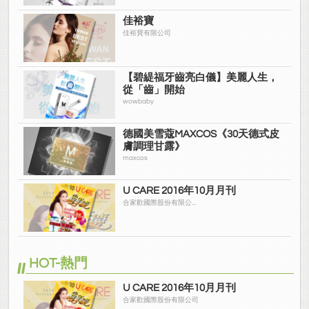
佳裕寶
佳裕寶有限公司
【碧緹福牙齒亮白儀】美麗人生，
從「齒」開始
wowbaby
德國美雪蔻MAXCOS《30天德式皮
膚調理甘露》
maxcos
U CARE 2016年10月月刊
合家歡國際股份有限公...
HOT-熱門
U CARE 2016年10月月刊
合家歡國際股份有限公司