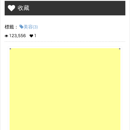
16th 周年慶
收藏
本月消費超划算 全館單品全面85折
標籤：
好禮加碼 再加碼 寵愛卡全面8折 超值加碼獎不完
美容(3)
123,556
1