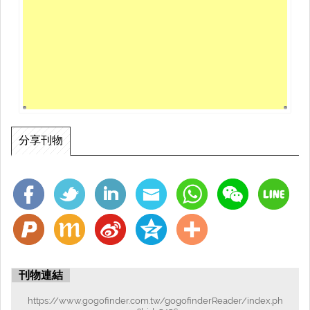
分享刊物
刊物連結
https://www.gogofinder.com.tw/gogofinderReader/index.ph