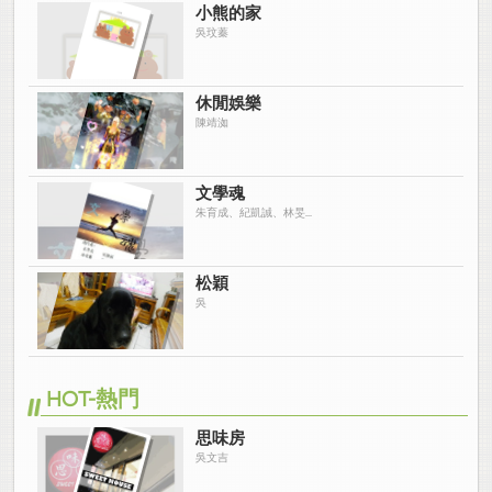
小熊的家
吳玟蓁
休閒娛樂
陳靖洳
文學魂
朱育成、紀凱誠、林旻...
松穎
吳
HOT-熱門
思味房
吳文吉