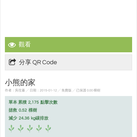
觀看
分享 QR Code
小熊的家
作者：吳玟蓁 ╱ 日期：2015-01-12 ╱ 免費版
╱ 已保護 0.00 棵樹
單本 累積
2,175
點擊次數
拯救
0.52
棵樹
減少
24.36
kg碳排放