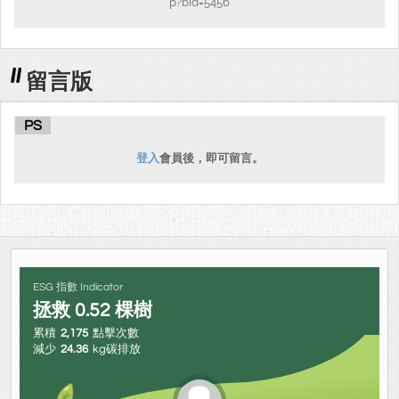
p?bid=5456
留言版
PS
登入
會員後，即可留言。
ESG 指數 Indicator
拯救
0.52
棵樹
累積
2,175
點擊次數
減少
24.36
kg碳排放