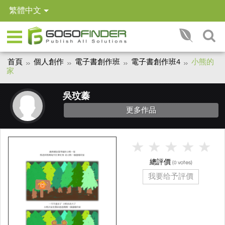
繁體中文
首頁
個人創作
電子書創作班
電子書創作班4
小熊的
家
吳玟蓁
更多作品
總評價
(
votes)
0
我要给予評價