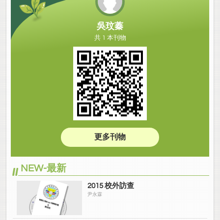
吳玟蓁
共 1 本刊物
更多刊物
NEW-最新
2015 校外訪查
尹永霖