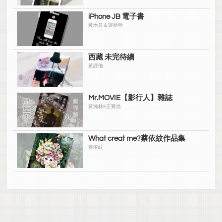
iPhone JB 電子書
黃禾昇＆羅新翰
西藏 未完待續
黃譯儀
Mr.MOVIE【影行人】雜誌
黃瀚林&王贊堯
What creat me?蔡依紋作品集
蔡依紋