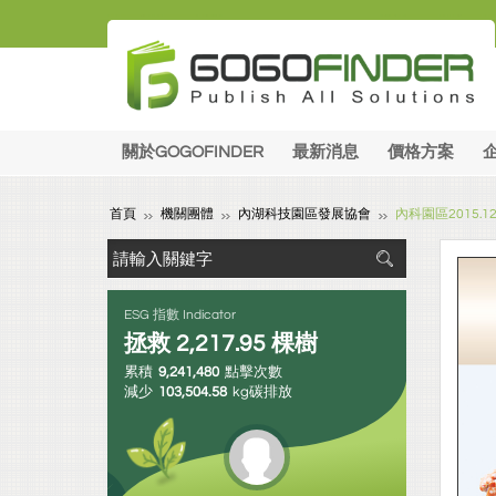
關於GOGOFINDER
最新消息
價格方案
首頁
機關團體
內湖科技園區發展協會
內科園區2015.
ESG 指數 Indicator
拯救
2,217.95
棵樹
累積
9,241,480
點擊次數
減少
103,504.58
kg碳排放