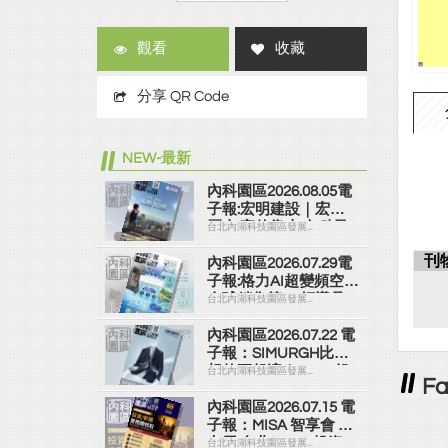
觀看
收藏
分享 QR Code
NEW-最新
內科園區2026.08.05電
子報:宏明建設｜宏明
麗山 家的靠山 內科最
台北內湖科技園區發展...
高的安全承諾
刊
內科園區2026.07.29電
子報:格力AI超變頻空調
全球銷售第一 領導品
台北內湖科技園區發展...
牌
內科園區2026.07.22 電
子報：SIMURGH比你
想的更舒適｜Su-Si 舒
台北內湖科技園區發展...
F
仕裝 都會日常輕鬆穿
搭 免燙可機洗
內科園區2026.07.15 電
子報：MISA 智享會 第
七屆 台北(2026) 投資/
台北內湖科技園區發展...