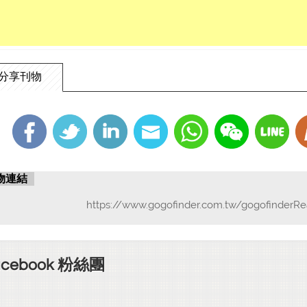
分享刊物
物連結
https://www.gogofinder.com.tw/gogofinderRe
acebook 粉絲團