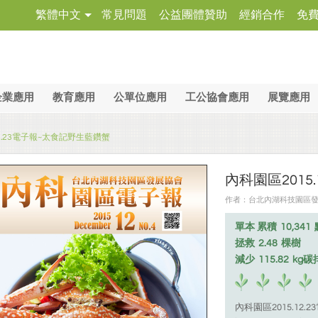
繁體中文
常見問題
公益團體贊助
經銷合作
免
企業應用
教育應用
公單位應用
工公協會應用
展覽應用
12.23電子報~太食記野生藍鑽蟹
內科園區2015
作者：台北內湖科技園區發展協會
單本 累積
10,341
拯救
2.48
棵樹
減少
115.82
kg碳
內科園區2015.12