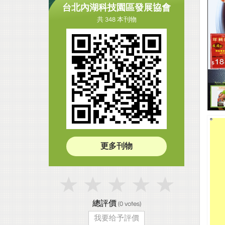
台北內湖科技園區發展協會
共 348 本刊物
更多刊物
總評價
(
0
votes)
我要给予評價