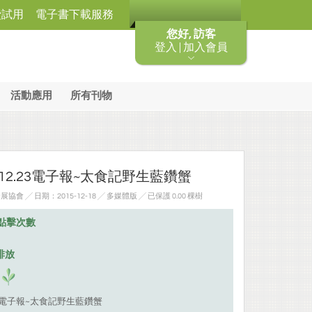
費試用
電子書下載服務
您好, 訪客
登入 | 加入會員
活動應用
所有刊物
.12.23電子報~太食記野生藍鑽蟹
 ╱ 日期：2015-12-18 ╱ 多媒體版
╱ 已保護 0.00 棵樹
點擊次數
排放
.23電子報~太食記野生藍鑽蟹