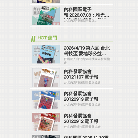
併購 實務精修班
內科園區電子
報 2026.07.08：雅光商
城旗艦館 與您一起打
台北內湖科技園區發展...
造美好家園
HOT-熱門
2026/4/19 第六屆 台北
科技盃 愛地球公益路
跑-跑者手冊
社團法人台北內湖科技園區發展協
會
內科發展協會
20121107 電子報
台北內湖科技園區發展協會
內科發展協會
20120919 電子報
台北內湖科技園區發展協會
內科發展協會
20120912 電子報
台北內湖科技園區發展協會