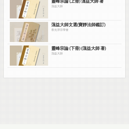
靈峰宗論 (上冊) 蕅益大師 著
蕅益大師
蕅益大師文選(寶靜法師鑑訂)
香光淨宗學會
靈峰宗論 (下冊) (蕅益大師 著)
蕅益大師