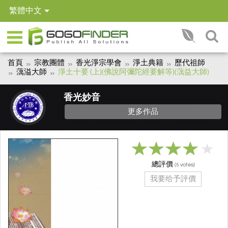
繁體中文
首頁
宗教團體
香光淨宗學會
淨土典籍
歷代祖師
蕅溢大師
淨土十要 (上)(佛說阿彌陀經要解等)(蕅益大師)
香光妙音
更多作品
總評價
(
votes)
5
我要给予評價