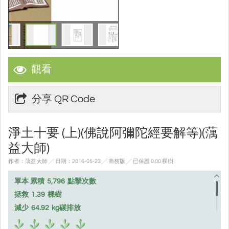
觀看
分享 QR Code
淨土十要 (上)(佛說阿彌陀經要解等)(蕅
益大師)
作者：蕅益大師 ╱ 日期：2016-05-23 ╱ 商務版
╱ 已保護 0.00 棵樹
單本 累積
5,796
點擊次數
拯救
1.39
棵樹
減少
64.92
kg碳排放