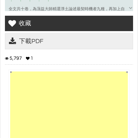
全文共十卷，為蕅益大師精選淨土論述最契時機者九種，再加上自
著之《彌陀要解》編集而成。內題為《靈峰蕅益大師選定淨土十
收藏
要》，為欲登十方三世佛法之入道要門，由蕅益大師的門人成時法
師評點節要後付梓。收于《卍續藏》第一０八冊。
下載PDF
本書之編集次第，前三卷在解釋經文，並敘述其所依之行願儀
則。其次從《淨土十疑論》至《西方合論》，則依隋唐宋元明之時
代順序，編次而成。
5,797
1
卷一收 智旭（蕅益大師）《阿彌陀經要解》一卷。
卷二收 宋‧遵式《往生淨土懺願儀》一卷，及《往生淨土決疑
行願二門》一卷。
卷三收 明‧成時《觀無量壽佛經初心三昧門》一卷，及《受持
佛說阿彌陀經行願儀》一卷。
卷四收 隋‧智顗《淨土十疑論》一卷。
卷五收 唐‧飛錫《念佛三昧寶王論》三卷。
卷六收 元‧善遇《淨土或問》一卷。
卷七收 明‧妙協《寶王三昧念佛直指》二卷。
卷八收 明‧梵琦《西齋淨土詩》三卷。