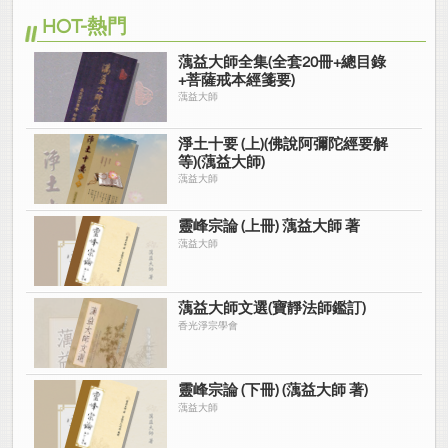
HOT-熱門
蕅益大師全集(全套20冊+總目錄
+菩薩戒本經箋要)
蕅益大師
淨土十要 (上)(佛說阿彌陀經要解
等)(蕅益大師)
蕅益大師
靈峰宗論 (上冊) 蕅益大師 著
蕅益大師
蕅益大師文選(寶靜法師鑑訂)
香光淨宗學會
靈峰宗論 (下冊) (蕅益大師 著)
蕅益大師