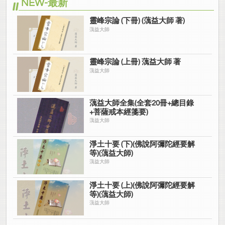
NEW-最新
靈峰宗論 (下冊) (蕅益大師 著)
蕅益大師
靈峰宗論 (上冊) 蕅益大師 著
蕅益大師
蕅益大師全集(全套20冊+總目錄
+菩薩戒本經箋要)
蕅益大師
淨土十要 (下)(佛說阿彌陀經要解
等)(蕅益大師)
蕅益大師
淨土十要 (上)(佛說阿彌陀經要解
等)(蕅益大師)
蕅益大師