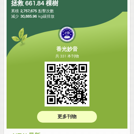
拯救
661.84
棵樹
累積
2,757,675
點擊次數
減少
30,885.96
kg碳排放
香光妙音
共 331 本刊物
更多刊物