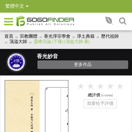
繁體中文
首頁
宗教團體
香光淨宗學會
淨土典籍
歷代祖師
蕅溢大師
靈峰宗論 (下冊) (蕅益大師 著)
香光妙音
更多作品
總評價
(
votes)
0
我要给予評價