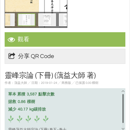
觀看
分享 QR Code
靈峰宗論 (下冊) (蕅益大師 著)
作者：蕅益大師 ╱ 日期：2019-01-24 ╱ 商務版
╱ 已保護 0.00 棵樹
單本 累積
3,587
點擊次數
拯救
0.86
棵樹
減少
40.17
kg碳排放
靈峰蕅益大師宗論 (下冊) 卷五~巻十